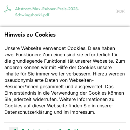
Abstract-Max-Rubner-Preis-2023-
(
PDF
)
Schwingshackl.pdf
Hinweis zu Cookies
Deutsche Gesellschaft
für Ernährung e.V.
Unsere Webseite verwendet Cookies. Diese haben
zwei Funktionen: Zum einen sind sie erforderlich für
Der Wissenschaft verpflichtet - Ihre Partnerin für
die grundlegende Funktionalität unserer Webseite. Zum
Essen und Trinken
anderen können wir mit Hilfe der Cookies unsere
Inhalte für Sie immer weiter verbessern. Hierzu werden
pseudonymisierte Daten von Webseiten-
Deutsche Gesellschaft für Ernährung e. V.
Besucher*innen gesammelt und ausgewertet. Das
Godesberger Allee 136
Einverständnis in die Verwendung der Cookies können
53175 Bonn
Sie jederzeit widerrufen. Weitere Informationen zu
Tel:
+49 228 3776-600
Cookies auf dieser Webseite finden Sie in unserer
Fax:
+49 228 3776-800
Datenschutzerklärung
und im
Impressum
.
E-Mail:
webmaster@dge.de