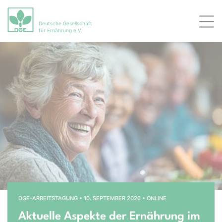
Deutsche Gesellschaft
Men
für Ernährung e.V.
Bühnenslider überspringen
Startseite
DGE-ARBEITSTAGUNG • 10. SEPTEMBER 2026 • ONLINE
Aktuelle Aspekte der Ernährung im