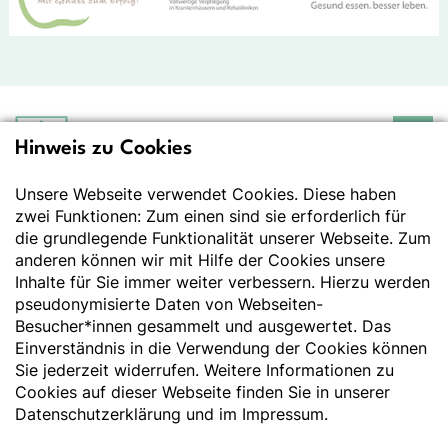
Hinweis zu Cookies
Deutsche Gesellschaft
für Ernährung e.V.
Unsere Webseite verwendet Cookies. Diese haben
Der Wissenschaft verpflichtet - Ihre Partnerin für
Essen und Trinken
zwei Funktionen: Zum einen sind sie erforderlich für
die grundlegende Funktionalität unserer Webseite. Zum
anderen können wir mit Hilfe der Cookies unsere
Deutsche Gesellschaft für Ernährung e. V.
Inhalte für Sie immer weiter verbessern. Hierzu werden
pseudonymisierte Daten von Webseiten-
Godesberger Allee 136
Besucher*innen gesammelt und ausgewertet. Das
53175 Bonn
Einverständnis in die Verwendung der Cookies können
Tel:
+49 228 3776-600
Sie jederzeit widerrufen. Weitere Informationen zu
Fax:
+49 228 3776-800
Cookies auf dieser Webseite finden Sie in unserer
E-Mail:
webmaster@dge.de
Datenschutzerklärung
und im
Impressum
.