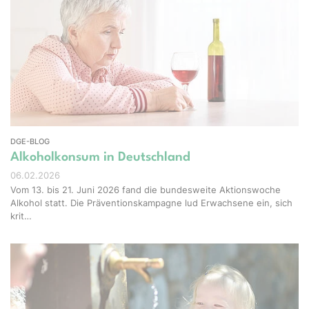
el-Shots - stock.adobe.com
DGE-BLOG
Alkoholkonsum in Deutschland
06.02.2026
Vom 13. bis 21. Juni 2026 fand die bundesweite Aktionswoche
Alkohol statt. Die Präventionskampagne lud Erwachsene ein, sich
krit…