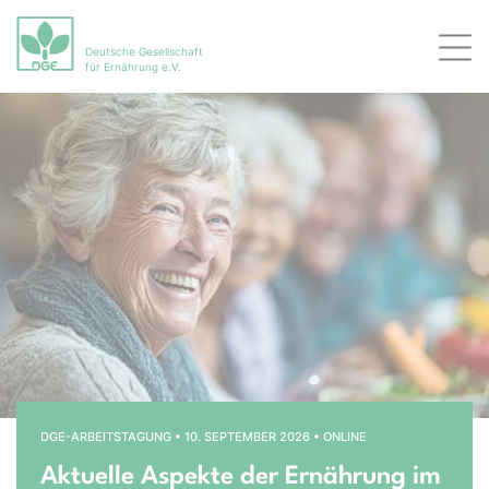
Deutsche Gesellschaft
Men
für Ernährung e.V.
Bühnenslider überspringen
Startseite
DGE-ARBEITSTAGUNG • 10. SEPTEMBER 2026 • ONLINE
Aktuelle Aspekte der Ernährung im