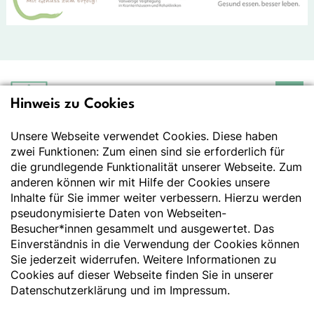
Hinweis zu Cookies
Deutsche Gesellschaft
für Ernährung e.V.
Unsere Webseite verwendet Cookies. Diese haben
Der Wissenschaft verpflichtet - Ihre Partnerin für
Essen und Trinken
zwei Funktionen: Zum einen sind sie erforderlich für
die grundlegende Funktionalität unserer Webseite. Zum
anderen können wir mit Hilfe der Cookies unsere
Deutsche Gesellschaft für Ernährung e. V.
Inhalte für Sie immer weiter verbessern. Hierzu werden
pseudonymisierte Daten von Webseiten-
Godesberger Allee 136
Besucher*innen gesammelt und ausgewertet. Das
53175 Bonn
Einverständnis in die Verwendung der Cookies können
Tel:
+49 228 3776-600
Sie jederzeit widerrufen. Weitere Informationen zu
Fax:
+49 228 3776-800
Cookies auf dieser Webseite finden Sie in unserer
E-Mail:
webmaster@dge.de
Datenschutzerklärung
und im
Impressum
.