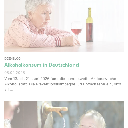
el-Shots - stock.adobe.com
DGE-BLOG
Alkoholkonsum in Deutschland
06.02.2026
Vom 13. bis 21. Juni 2026 fand die bundesweite Aktionswoche
Alkohol statt. Die Präventionskampagne lud Erwachsene ein, sich
krit…