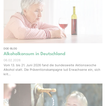
el-Shots - stock.adobe.com
DGE-BLOG
Alkoholkonsum in Deutschland
06.02.2026
Vom 13. bis 21. Juni 2026 fand die bundesweite Aktionswoche
Alkohol statt. Die Präventionskampagne lud Erwachsene ein, sich
krit…