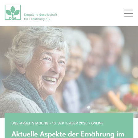
Deutsche Gesellschaft
Men
für Ernährung e.V.
Bühnenslider überspringen
Startseite
DGE-ARBEITSTAGUNG • 10. SEPTEMBER 2026 • ONLINE
Aktuelle Aspekte der Ernährung im