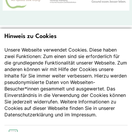
Hinweis zu Cookies
Deutsche Gesellschaft
für Ernährung e.V.
Unsere Webseite verwendet Cookies. Diese haben
zwei Funktionen: Zum einen sind sie erforderlich für
Der Wissenschaft verpflichtet - Ihre Partnerin für
die grundlegende Funktionalität unserer Webseite. Zum
Essen und Trinken
anderen können wir mit Hilfe der Cookies unsere
Inhalte für Sie immer weiter verbessern. Hierzu werden
pseudonymisierte Daten von Webseiten-
Deutsche Gesellschaft für Ernährung e. V.
Besucher*innen gesammelt und ausgewertet. Das
Godesberger Allee 136
Einverständnis in die Verwendung der Cookies können
53175 Bonn
Sie jederzeit widerrufen. Weitere Informationen zu
Tel:
+49 228 3776-600
Cookies auf dieser Webseite finden Sie in unserer
Fax:
+49 228 3776-800
Datenschutzerklärung
und im
Impressum
.
E-Mail:
webmaster@dge.de