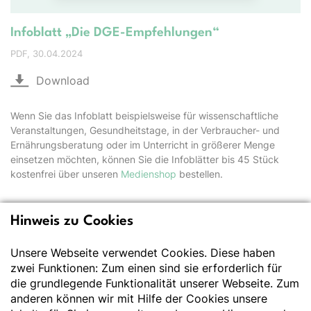
Infoblatt „Die DGE-Empfehlungen“
PDF
30.04.2024
Download
Wenn Sie das Infoblatt beispielsweise für wissenschaftliche
Veranstaltungen, Gesundheitstage, in der Verbraucher- und
Ernährungsberatung oder im Unterricht in größerer Menge
einsetzen möchten, können Sie die Infoblätter bis 45 Stück
kostenfrei über unseren
Medienshop
bestellen.
Hinweis zu Cookies
Deutsche Gesellschaft
für Ernährung e.V.
Unsere Webseite verwendet Cookies. Diese haben
zwei Funktionen: Zum einen sind sie erforderlich für
Der Wissenschaft verpflichtet - Ihre Partnerin für
die grundlegende Funktionalität unserer Webseite. Zum
Essen und Trinken
anderen können wir mit Hilfe der Cookies unsere