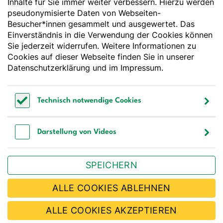
Inhalte für Sie immer weiter verbessern. Hierzu werden
pseudonymisierte Daten von Webseiten-
Deutsche Gesellschaft für Ernährung e. V.
Besucher*innen gesammelt und ausgewertet. Das
Godesberger Allee 136
Einverständnis in die Verwendung der Cookies können
53175 Bonn
Sie jederzeit widerrufen. Weitere Informationen zu
Tel:
+49 228 3776-600
Cookies auf dieser Webseite finden Sie in unserer
Fax:
+49 228 3776-800
Datenschutzerklärung
und im
Impressum
.
E-Mail:
webmaster@dge.de
Technisch notwendige Cookies
[socialLinksTitle]
Technisch notwendige Cookies
Bluesky
LinkedIn
Youtube
Facebook
Instagram
Darstellung von Videos
Bestellen Sie unseren Newsletter
Darstellung von Videos
SPEICHERN
JETZT ABONNIEREN
ALLE COOKIES ABLEHNEN
ALLE COOKIES AKZEPTIEREN