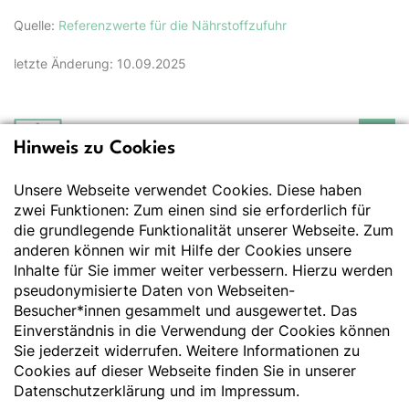
Quelle:
Referenzwerte für die Nährstoffzufuhr
letzte Änderung: 10.09.2025
Hinweis zu Cookies
Deutsche Gesellschaft
für Ernährung e.V.
Unsere Webseite verwendet Cookies. Diese haben
Der Wissenschaft verpflichtet - Ihre Partnerin für
Essen und Trinken
zwei Funktionen: Zum einen sind sie erforderlich für
die grundlegende Funktionalität unserer Webseite. Zum
anderen können wir mit Hilfe der Cookies unsere
Deutsche Gesellschaft für Ernährung e. V.
Inhalte für Sie immer weiter verbessern. Hierzu werden
pseudonymisierte Daten von Webseiten-
Godesberger Allee 136
Besucher*innen gesammelt und ausgewertet. Das
53175 Bonn
Einverständnis in die Verwendung der Cookies können
Tel:
+49 228 3776-600
Sie jederzeit widerrufen. Weitere Informationen zu
Fax:
+49 228 3776-800
Cookies auf dieser Webseite finden Sie in unserer
E-Mail:
webmaster@dge.de
Datenschutzerklärung
und im
Impressum
.