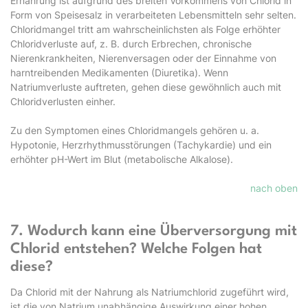
Ernährung ist aufgrund des breiten Vorkommens von Chlorid in
Form von Speisesalz in verarbeiteten Lebensmitteln sehr selten.
Chloridmangel tritt am wahr­scheinlichsten als Folge erhöhter
Chloridverluste auf, z. B. durch Erbrechen, chronische
Nierenkrankheiten, Nierenversagen oder der Einnahme von
harntreibenden Medikamenten (Diuretika). Wenn
Natriumverluste auftreten, gehen diese gewöhnlich auch mit
Chlorid­verlusten einher.
Zu den Symptomen eines Chloridmangels gehören u. a.
Hypotonie, Herzrhythmusstörungen (Tachykardie) und ein
erhöhter pH-Wert im Blut (metabolische Alkalose).
nach oben
7. Wodurch kann eine Überversorgung mit
Chlorid entstehen? Welche Folgen hat
diese?
Da Chlorid mit der Nahrung als Natriumchlorid zugeführt wird,
ist die von Natrium unabhän­gige Auswirkung einer hohen