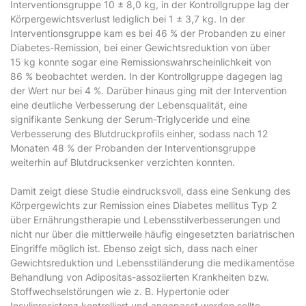
Interventionsgruppe 10 ± 8,0 kg, in der Kontrollgruppe lag der
Körpergewichtsverlust lediglich bei 1 ± 3,7 kg. In der
Interventionsgruppe kam es bei 46 % der Probanden zu einer
Diabetes-Remission, bei einer Gewichtsreduktion von über
15 kg konnte sogar eine Remissionswahrscheinlichkeit von
86 % beobachtet werden. In der Kontrollgruppe dagegen lag
der Wert nur bei 4 %. Darüber hinaus ging mit der Intervention
eine deutliche Verbesserung der Lebensqualität, eine
signifikante Senkung der Serum-Triglyceride und eine
Verbesserung des Blutdruckprofils einher, sodass nach 12
Monaten 48 % der Probanden der Interventionsgruppe
weiterhin auf Blutdrucksenker verzichten konnten.
Damit zeigt diese Studie eindrucksvoll, dass eine Senkung des
Körpergewichts zur Remission eines Diabetes mellitus Typ 2
über Ernährungstherapie und Lebensstilverbesserungen und
nicht nur über die mittlerweile häufig eingesetzten bariatrischen
Eingriffe möglich ist. Ebenso zeigt sich, dass nach einer
Gewichtsreduktion und Lebensstiländerung die medikamentöse
Behandlung von Adipositas-assoziierten Krankheiten bzw.
Stoffwechselstörungen wie z. B. Hypertonie oder
Insulinresistenz kontrolliert und angepasst werden sollte.