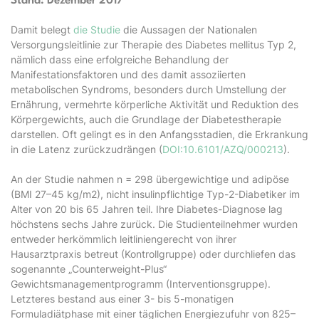
Stand: Dezember 2017
Damit belegt
die Studie
die Aussagen der Nationalen
Versorgungsleitlinie zur Therapie des Diabetes mellitus Typ 2,
nämlich dass eine erfolgreiche Behandlung der
Manifestationsfaktoren und des damit assoziierten
metabolischen Syndroms, besonders durch Umstellung der
Ernährung, vermehrte körperliche Aktivität und Reduktion des
Körpergewichts, auch die Grundlage der Diabetestherapie
darstellen. Oft gelingt es in den Anfangsstadien, die Erkrankung
in die Latenz zurückzudrängen (
DOI:10.6101/AZQ/000213
).
An der Studie nahmen n = 298 übergewichtige und adipöse
(BMI 27–45 kg/m2), nicht insulinpflichtige Typ-2-Diabetiker im
Alter von 20 bis 65 Jahren teil. Ihre Diabetes-Diagnose lag
höchstens sechs Jahre zurück. Die Studienteilnehmer wurden
entweder herkömmlich leitliniengerecht von ihrer
Hausarztpraxis betreut (Kontrollgruppe) oder durchliefen das
sogenannte „Counterweight-Plus“
Gewichtsmanagementprogramm (Interventionsgruppe).
Letzteres bestand aus einer 3- bis 5-monatigen
Formuladiätphase mit einer täglichen Energiezufuhr von 825–