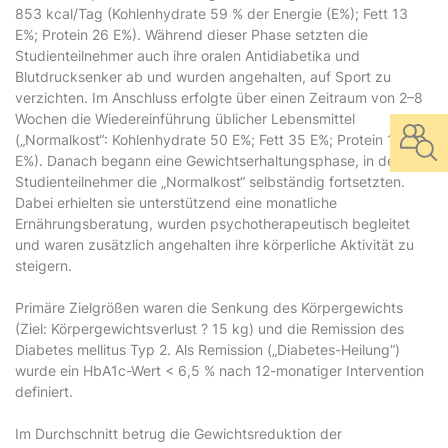
853 kcal/Tag (Kohlenhydrate 59 % der Energie (E%); Fett 13
E%; Protein 26 E%). Während dieser Phase setzten die
Studienteilnehmer auch ihre oralen Antidiabetika und
Blutdrucksenker ab und wurden angehalten, auf Sport zu
verzichten. Im Anschluss erfolgte über einen Zeitraum von 2–8
Wochen die Wiedereinführung üblicher Lebensmittel
(„Normalkost“: Kohlenhydrate 50 E%; Fett 35 E%; Protein 15
E%). Danach begann eine Gewichtserhaltungsphase, in der die
Studienteilnehmer die „Normalkost“ selbständig fortsetzten.
Dabei erhielten sie unterstützend eine monatliche
Ernährungsberatung, wurden psychotherapeutisch begleitet
und waren zusätzlich angehalten ihre körperliche Aktivität zu
steigern.
Primäre Zielgrößen waren die Senkung des Körpergewichts
(Ziel: Körpergewichtsverlust ? 15 kg) und die Remission des
Diabetes mellitus Typ 2. Als Remission („Diabetes-Heilung“)
wurde ein HbA1c-Wert < 6,5 % nach 12-monatiger Intervention
definiert.
Im Durchschnitt betrug die Gewichtsreduktion der