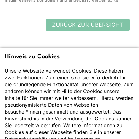
ZURÜCK ZUR ÜBERSICHT
Hinweis zu Cookies
Deutsche Gesellschaft
für Ernährung e.V.
Unsere Webseite verwendet Cookies. Diese haben
zwei Funktionen: Zum einen sind sie erforderlich für
Der Wissenschaft verpflichtet - Ihre Partnerin für
die grundlegende Funktionalität unserer Webseite. Zum
Essen und Trinken
anderen können wir mit Hilfe der Cookies unsere
Inhalte für Sie immer weiter verbessern. Hierzu werden
pseudonymisierte Daten von Webseiten-
Deutsche Gesellschaft für Ernährung e. V.
Besucher*innen gesammelt und ausgewertet. Das
Godesberger Allee 136
Einverständnis in die Verwendung der Cookies können
53175 Bonn
Sie jederzeit widerrufen. Weitere Informationen zu
Tel:
+49 228 3776-600
Cookies auf dieser Webseite finden Sie in unserer
Fax:
+49 228 3776-800