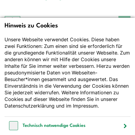
Hinweis zu Cookies
Deutsche Gesellschaft
für Ernährung e.V.
Unsere Webseite verwendet Cookies. Diese haben
Der Wissenschaft verpflichtet - Ihre Partnerin für
Essen und Trinken
zwei Funktionen: Zum einen sind sie erforderlich für
die grundlegende Funktionalität unserer Webseite. Zum
anderen können wir mit Hilfe der Cookies unsere
Deutsche Gesellschaft für Ernährung e. V.
Inhalte für Sie immer weiter verbessern. Hierzu werden
pseudonymisierte Daten von Webseiten-
Godesberger Allee 136
Besucher*innen gesammelt und ausgewertet. Das
53175 Bonn
Einverständnis in die Verwendung der Cookies können
Tel:
+49 228 3776-600
Sie jederzeit widerrufen. Weitere Informationen zu
Fax:
+49 228 3776-800
Cookies auf dieser Webseite finden Sie in unserer
E-Mail:
webmaster@dge.de
Datenschutzerklärung
und im
Impressum
.
[socialLinksTitle]
Technisch notwendige Cookies
Bluesky
LinkedIn
Youtube
Facebook
Instagram