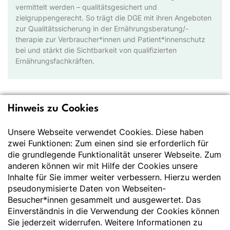
vermittelt werden – qualitätsgesichert und
zielgruppengerecht. So trägt die DGE mit ihren Angeboten
zur Qualitätssicherung in der Ernährungsberatung/-
therapie zur Verbraucher*innen und Patient*innenschutz
bei und stärkt die Sichtbarkeit von qualifizierten
Ernährungsfachkräften.
Hinweis zu Cookies
Deutsche Gesellschaft
für Ernährung e.V.
Unsere Webseite verwendet Cookies. Diese haben
zwei Funktionen: Zum einen sind sie erforderlich für
Der Wissenschaft verpflichtet - Ihre Partnerin für
die grundlegende Funktionalität unserer Webseite. Zum
Essen und Trinken
anderen können wir mit Hilfe der Cookies unsere
Inhalte für Sie immer weiter verbessern. Hierzu werden
pseudonymisierte Daten von Webseiten-
Deutsche Gesellschaft für Ernährung e. V.
Besucher*innen gesammelt und ausgewertet. Das
Godesberger Allee 136
Einverständnis in die Verwendung der Cookies können
53175 Bonn
Sie jederzeit widerrufen. Weitere Informationen zu
Tel:
+49 228 3776-600