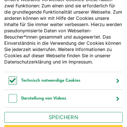
Essen und Trinken
zwei Funktionen: Zum einen sind sie erforderlich für
die grundlegende Funktionalität unserer Webseite. Zum
anderen können wir mit Hilfe der Cookies unsere
Deutsche Gesellschaft für Ernährung e. V.
Inhalte für Sie immer weiter verbessern. Hierzu werden
pseudonymisierte Daten von Webseiten-
Godesberger Allee 136
Besucher*innen gesammelt und ausgewertet. Das
53175 Bonn
Einverständnis in die Verwendung der Cookies können
Tel:
+49 228 3776-600
Sie jederzeit widerrufen. Weitere Informationen zu
Fax:
+49 228 3776-800
Cookies auf dieser Webseite finden Sie in unserer
E-Mail:
webmaster@dge.de
Datenschutzerklärung
und im
Impressum
.
[socialLinksTitle]
Technisch notwendige Cookies
Bluesky
LinkedIn
Youtube
Facebook
Instagram
Technisch notwendige Cookies
Bestellen Sie unseren Newsletter
Darstellung von Videos
Darstellung von Videos
SPEICHERN