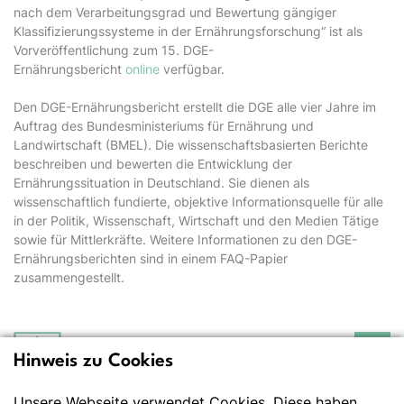
nach dem Verarbeitungsgrad und Bewertung gängiger
Klassifizierungssysteme in der Ernährungsforschung“ ist als
Vorveröffentlichung zum 15. DGE-
Ernährungsbericht
online
verfügbar.
Den DGE-Ernährungsbericht erstellt die DGE alle vier Jahre im
Auftrag des Bundesministeriums für Ernährung und
Landwirtschaft (BMEL). Die wissenschaftsbasierten Berichte
beschreiben und bewerten die Entwicklung der
Ernährungssituation in Deutschland. Sie dienen als
wissenschaftlich fundierte, objektive Informationsquelle für alle
in der Politik, Wissenschaft, Wirtschaft und den Medien Tätige
sowie für Mittlerkräfte. Weitere Informationen zu den DGE-
Ernährungsberichten sind in einem FAQ-Papier
zusammengestellt.
Hinweis zu Cookies
Deutsche Gesellschaft
für Ernährung e.V.
Unsere Webseite verwendet Cookies. Diese haben
Der Wissenschaft verpflichtet - Ihre Partnerin für