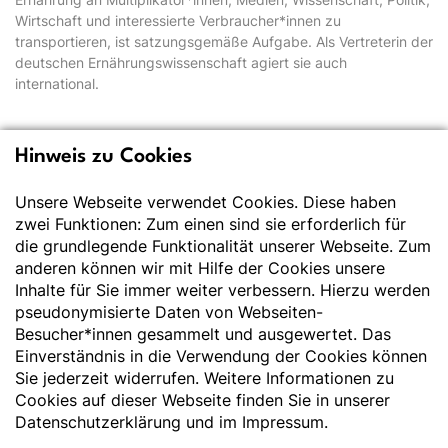
Wirtschaft und interessierte Verbraucher*innen zu
transportieren, ist satzungsgemäße Aufgabe. Als Vertreterin der
deutschen Ernährungswissenschaft agiert sie auch
international.
Hinweis zu Cookies
Deutsche Gesellschaft
für Ernährung e.V.
Unsere Webseite verwendet Cookies. Diese haben
zwei Funktionen: Zum einen sind sie erforderlich für
Der Wissenschaft verpflichtet - Ihre Partnerin für
die grundlegende Funktionalität unserer Webseite. Zum
Essen und Trinken
anderen können wir mit Hilfe der Cookies unsere
Inhalte für Sie immer weiter verbessern. Hierzu werden
pseudonymisierte Daten von Webseiten-
Deutsche Gesellschaft für Ernährung e. V.
Besucher*innen gesammelt und ausgewertet. Das
Godesberger Allee 136
Einverständnis in die Verwendung der Cookies können
53175 Bonn
Sie jederzeit widerrufen. Weitere Informationen zu
Tel:
+49 228 3776-600
Cookies auf dieser Webseite finden Sie in unserer
Fax:
+49 228 3776-800
Datenschutzerklärung
und im
Impressum
.
E-Mail:
webmaster@dge.de