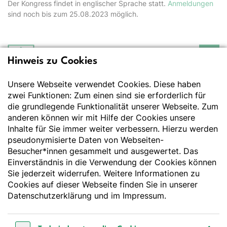
Der Kongress findet in englischer Sprache statt.
Anmeldungen
sind noch bis zum 25.08.2023 möglich.
Hinweis zu Cookies
Deutsche Gesellschaft
für Ernährung e.V.
Unsere Webseite verwendet Cookies. Diese haben
Der Wissenschaft verpflichtet - Ihre Partnerin für
Essen und Trinken
zwei Funktionen: Zum einen sind sie erforderlich für
die grundlegende Funktionalität unserer Webseite. Zum
anderen können wir mit Hilfe der Cookies unsere
Deutsche Gesellschaft für Ernährung e. V.
Inhalte für Sie immer weiter verbessern. Hierzu werden
pseudonymisierte Daten von Webseiten-
Godesberger Allee 136
Besucher*innen gesammelt und ausgewertet. Das
53175 Bonn
Einverständnis in die Verwendung der Cookies können
Tel:
+49 228 3776-600
Sie jederzeit widerrufen. Weitere Informationen zu
Fax:
+49 228 3776-800
Cookies auf dieser Webseite finden Sie in unserer
E-Mail:
webmaster@dge.de
Datenschutzerklärung
und im
Impressum
.
[socialLinksTitle]