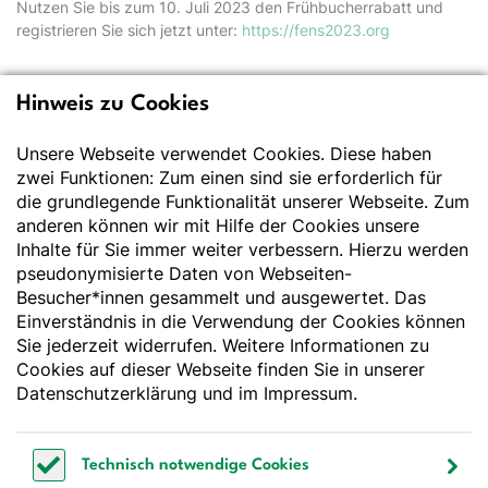
Nutzen Sie bis zum 10. Juli 2023 den Frühbucherrabatt und
registrieren Sie sich jetzt unter:
https://fens2023.org
Hinweis zu Cookies
Deutsche Gesellschaft
für Ernährung e.V.
Unsere Webseite verwendet Cookies. Diese haben
zwei Funktionen: Zum einen sind sie erforderlich für
Der Wissenschaft verpflichtet - Ihre Partnerin für
die grundlegende Funktionalität unserer Webseite. Zum
Essen und Trinken
anderen können wir mit Hilfe der Cookies unsere
Inhalte für Sie immer weiter verbessern. Hierzu werden
pseudonymisierte Daten von Webseiten-
Deutsche Gesellschaft für Ernährung e. V.
Besucher*innen gesammelt und ausgewertet. Das
Godesberger Allee 136
Einverständnis in die Verwendung der Cookies können
53175 Bonn
Sie jederzeit widerrufen. Weitere Informationen zu
Tel:
+49 228 3776-600
Cookies auf dieser Webseite finden Sie in unserer
Fax:
+49 228 3776-800
Datenschutzerklärung
und im
Impressum
.
E-Mail:
webmaster@dge.de
Technisch notwendige Cookies
[socialLinksTitle]