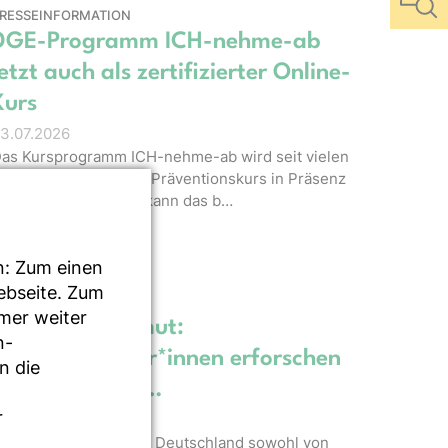
RESSEINFORMATION
DGE-Programm ICH-nehme-ab
jetzt auch als zertifizierter Online-
Kurs
3.07.2026
as Kursprogramm ICH-nehme-ab wird seit vielen
ahren erfolgreich als Präventionskurs in Präsenz
ngeboten. Ab sofort kann das b…
n: Zum einen
Webseite. Zum
LOG
mmer weiter
Ernährungsarmut:
n-
Wissenschaftler*innen erforschen
n die
soziale Aspekt…
r
5.06.2026
ie viele Menschen in Deutschland sowohl von