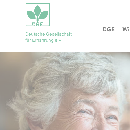
DGE
Wi
Deutsche Gesellschaft
für Ernährung e.V.
Bühnenslider überspringen
Startseite