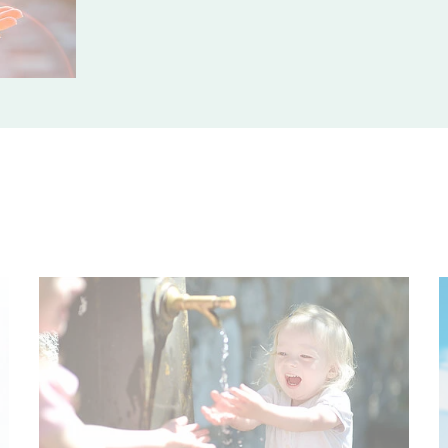
© MNStudio - stock.adobe.com