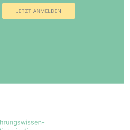
JETZT ANMELDEN
hr­ungs­wis­sen­