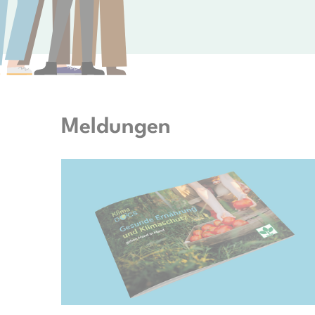
Meldungen
© KlimaDocs e.V.; TwentySeven via Getty Images