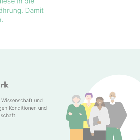
iese in die
ährung. Damit
.
erk
s Wissenschaft und
gen Konditionen und
dschaft.