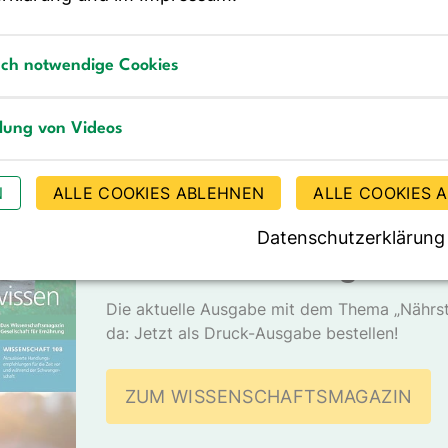
Methodenpapier „Investigations o…
m
b
sch notwendige Cookies
notwendige Cookies
llung von Videos
g von Videos
DGE - MEDIEN
N
ALLE COOKIES ABLEHNEN
ALLE COOKIES 
DGEwissen – Das
Datenschutzerklärung
Wissenschaftsmagazin d
Die aktuelle Ausgabe mit dem Thema „Nährst
da: Jetzt als Druck-Ausgabe bestellen!
ZUM WISSENSCHAFTSMAGAZIN