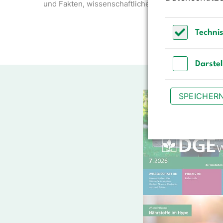
und Fakten, wissenschaftliche…
Techni
Technisch 
Darste
Darstellun
SPEICHER