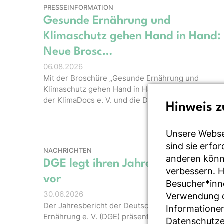
PRESSEINFORMATION
Gesunde Ernährung und
Klimaschutz gehen Hand in Hand:
Neue Brosc…
06.08.2026
Mit der Broschüre „Gesunde Ernährung und
Klimaschutz gehen Hand in Hand“ veröffentlichen
der KlimaDocs e. V. und die Deutsche Ge…
Hinweis z
Unsere Webse
sind sie erfo
NACHRICHTEN
anderen könne
DGE legt ihren Jahresbericht 202
verbessern. 
vor
Besucher*inn
30.06.2026
Verwendung de
Der Jahresbericht der Deutschen Gesellschaft für
Informationen
Ernährung e. V. (DGE) präsentiert aktuelle Zahlen
Datenschutze