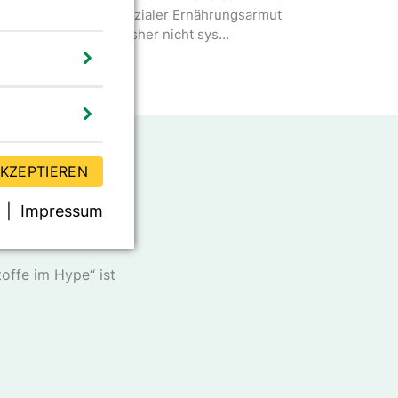
aterieller als auch sozialer Ernährungsarmut
etroffen sind, wird bisher nicht sys…
AKZEPTIEREN
Impressum
er DGE
offe im Hype“ ist