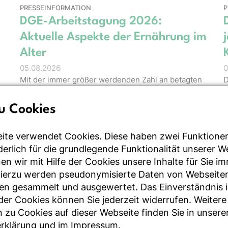
PRESSEINFORMATION
P
DGE-Arbeitstagung 2026:
Aktuelle Aspekte der Ernährung im
Alter
05.08.2026
0
Mit der immer größer werdenden Zahl an betagten
D
und hochbetagten Menschen in Deutschland stellt
J
sich die Frage, wie Gesundheit, …
a
u Cookies
ite verwendet Cookies. Diese haben zwei Funktione
rderlich für die grundlegende Funktionalität unserer 
PRESSEINFORMATION
B
n wir mit Hilfe der Cookies unsere Inhalte für Sie i
5
Methodenpapier zur Optimierung
Hierzu werden pseudonymisierte Daten von Webseite
von Ernährungsempfehlungen
en gesammelt und ausgewertet. Das Einverständnis i
30.06.2026
r Cookies können Sie jederzeit widerrufen. Weitere
Gesundheit und Umwelt gehen Hand in Hand. Das
 zu Cookies auf dieser Webseite finden Sie in unsere
2
im Food & Nutrition Research veröffentlichte neue
rklärung
und im
Impressum
.
W