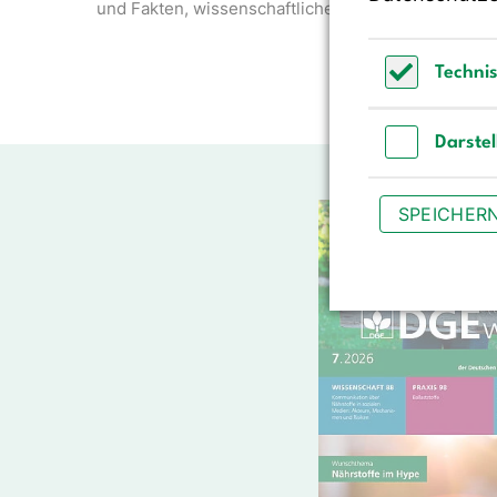
und Fakten, wissenschaftliche…
Techni
Technisch 
Darste
Darstellun
SPEICHER