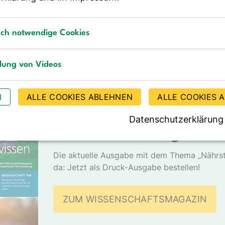
Methodenpapier „Investigations o…
m
b
sch notwendige Cookies
notwendige Cookies
llung von Videos
g von Videos
DGE - MEDIEN
N
ALLE COOKIES ABLEHNEN
ALLE COOKIES 
DGEwissen – Das
Datenschutzerklärung
Wissenschaftsmagazin d
Die aktuelle Ausgabe mit dem Thema „Nährst
da: Jetzt als Druck-Ausgabe bestellen!
ZUM WISSENSCHAFTSMAGAZIN