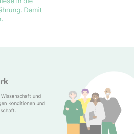
iese in die
ährung. Damit
.
erk
s Wissenschaft und
gen Konditionen und
dschaft.