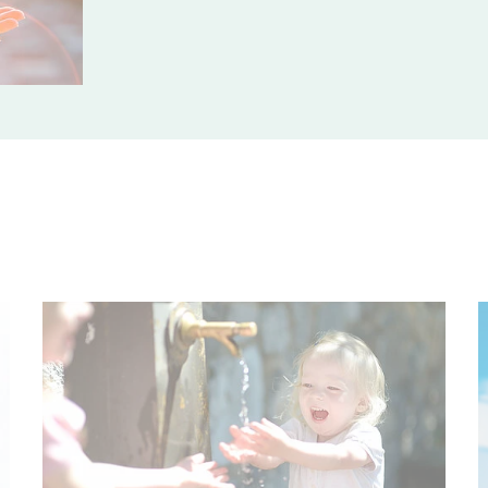
© MNStudio - stock.adobe.com