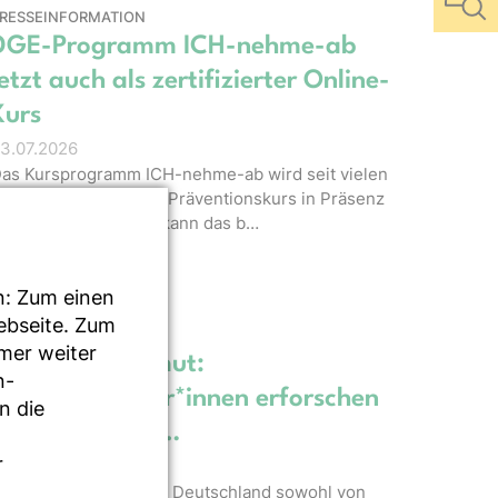
RESSEINFORMATION
DGE-Programm ICH-nehme-ab
jetzt auch als zertifizierter Online-
Kurs
3.07.2026
as Kursprogramm ICH-nehme-ab wird seit vielen
ahren erfolgreich als Präventionskurs in Präsenz
ngeboten. Ab sofort kann das b…
n: Zum einen
Webseite. Zum
LOG
mmer weiter
Ernährungsarmut:
n-
Wissenschaftler*innen erforschen
n die
soziale Aspekt…
r
5.06.2026
ie viele Menschen in Deutschland sowohl von