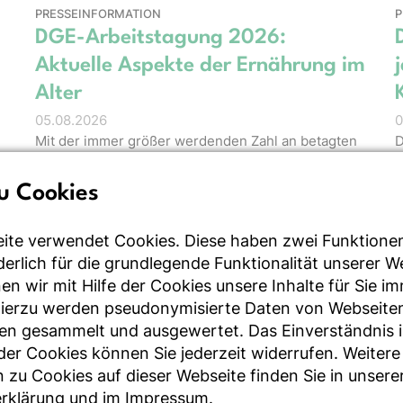
PRESSEINFORMATION
P
DGE-Arbeitstagung 2026:
Aktuelle Aspekte der Ernährung im
Alter
05.08.2026
0
Mit der immer größer werdenden Zahl an betagten
D
und hochbetagten Menschen in Deutschland stellt
J
sich die Frage, wie Gesundheit, …
a
u Cookies
ite verwendet Cookies. Diese haben zwei Funktione
rderlich für die grundlegende Funktionalität unserer 
PRESSEINFORMATION
B
n wir mit Hilfe der Cookies unsere Inhalte für Sie i
5
Methodenpapier zur Optimierung
Hierzu werden pseudonymisierte Daten von Webseite
von Ernährungsempfehlungen
en gesammelt und ausgewertet. Das Einverständnis i
30.06.2026
r Cookies können Sie jederzeit widerrufen. Weitere
Gesundheit und Umwelt gehen Hand in Hand. Das
 zu Cookies auf dieser Webseite finden Sie in unsere
2
im Food & Nutrition Research veröffentlichte neue
rklärung
und im
Impressum
.
W