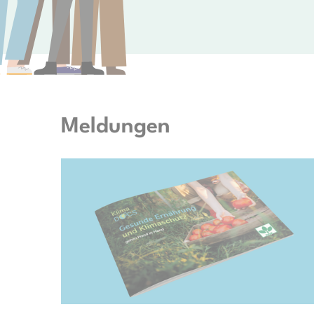
Meldungen
© KlimaDocs e.V.; TwentySeven via Getty Images