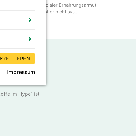
aterieller als auch sozialer Ernährungsarmut
etroffen sind, wird bisher nicht sys…
AKZEPTIEREN
Impressum
er DGE
offe im Hype“ ist