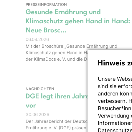
PRESSEINFORMATION
Gesunde Ernährung und
Klimaschutz gehen Hand in Hand:
Neue Brosc…
06.08.2026
Mit der Broschüre „Gesunde Ernährung und
Klimaschutz gehen Hand in Hand“ veröffentlichen
der KlimaDocs e. V. und die Deutsche Ge…
Hinweis z
Unsere Webse
sind sie erfo
NACHRICHTEN
anderen könne
DGE legt ihren Jahresbericht 202
verbessern. 
vor
Besucher*inn
30.06.2026
Verwendung de
Der Jahresbericht der Deutschen Gesellschaft für
Informationen
Ernährung e. V. (DGE) präsentiert aktuelle Zahlen
Datenschutze