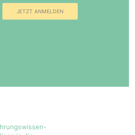
JETZT ANMELDEN
hr­ungs­wis­sen­