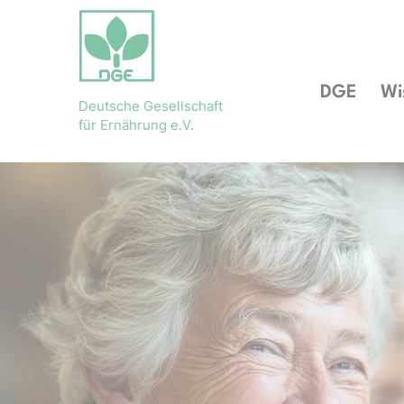
DGE
Wi
Deutsche Gesellschaft
für Ernährung e.V.
Bühnenslider überspringen
Startseite