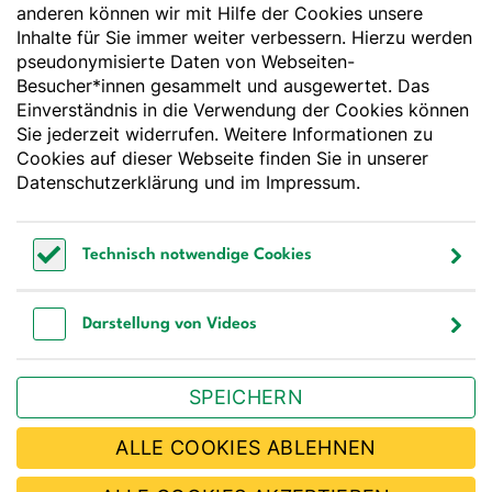
anderen können wir mit Hilfe der Cookies unsere
Deutsche Gesellschaft für Ernährung e. V.
Inhalte für Sie immer weiter verbessern. Hierzu werden
pseudonymisierte Daten von Webseiten-
Godesberger Allee 136
Besucher*innen gesammelt und ausgewertet. Das
53175 Bonn
Einverständnis in die Verwendung der Cookies können
Tel:
+49 228 3776-600
Sie jederzeit widerrufen. Weitere Informationen zu
Fax:
+49 228 3776-800
Cookies auf dieser Webseite finden Sie in unserer
E-Mail:
webmaster@dge.de
Datenschutzerklärung
und im
Impressum
.
[socialLinksTitle]
Technisch notwendige Cookies
Bluesky
LinkedIn
Youtube
Facebook
Instagram
Technisch notwendige Cookies
Bestellen Sie unseren Newsletter
Darstellung von Videos
Darstellung von Videos
SPEICHERN
JETZT ABONNIEREN
ALLE COOKIES ABLEHNEN