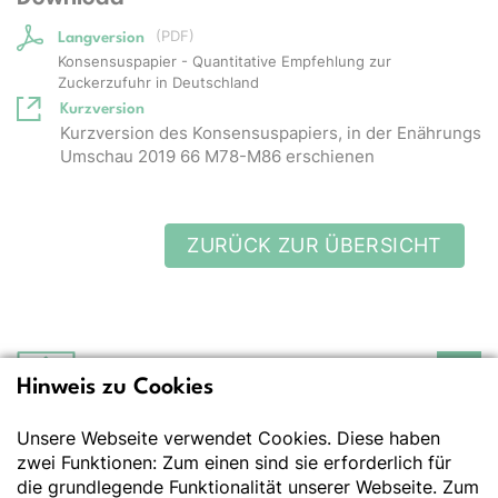
(
PDF
)
Langversion
Konsensuspapier - Quantitative Empfehlung zur
Zuckerzufuhr in Deutschland
Kurzversion
Kurzversion des Konsensuspapiers, in der Enährungs
Umschau 2019 66 M78-M86 erschienen
ZURÜCK ZUR ÜBERSICHT
Hinweis zu Cookies
Deutsche Gesellschaft
für Ernährung e.V.
Unsere Webseite verwendet Cookies. Diese haben
Der Wissenschaft verpflichtet - Ihre Partnerin für
Essen und Trinken
zwei Funktionen: Zum einen sind sie erforderlich für
die grundlegende Funktionalität unserer Webseite. Zum