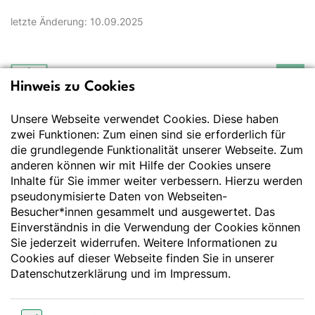
letzte Änderung: 10.09.2025
Hinweis zu Cookies
Deutsche Gesellschaft
für Ernährung e.V.
Unsere Webseite verwendet Cookies. Diese haben
Der Wissenschaft verpflichtet - Ihre Partnerin für
Essen und Trinken
zwei Funktionen: Zum einen sind sie erforderlich für
die grundlegende Funktionalität unserer Webseite. Zum
anderen können wir mit Hilfe der Cookies unsere
Deutsche Gesellschaft für Ernährung e. V.
Inhalte für Sie immer weiter verbessern. Hierzu werden
pseudonymisierte Daten von Webseiten-
Godesberger Allee 136
Besucher*innen gesammelt und ausgewertet. Das
53175 Bonn
Einverständnis in die Verwendung der Cookies können
Tel:
+49 228 3776-600
Sie jederzeit widerrufen. Weitere Informationen zu
Fax:
+49 228 3776-800
Cookies auf dieser Webseite finden Sie in unserer
E-Mail:
webmaster@dge.de
Datenschutzerklärung
und im
Impressum
.
[socialLinksTitle]