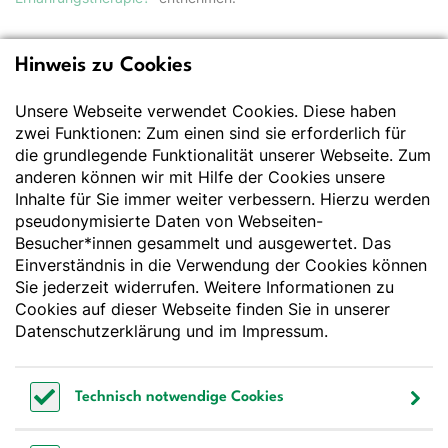
Hinweis zu Cookies
Deutsche Gesellschaft
für Ernährung e.V.
Unsere Webseite verwendet Cookies. Diese haben
zwei Funktionen: Zum einen sind sie erforderlich für
Der Wissenschaft verpflichtet - Ihre Partnerin für
die grundlegende Funktionalität unserer Webseite. Zum
Essen und Trinken
anderen können wir mit Hilfe der Cookies unsere
Inhalte für Sie immer weiter verbessern. Hierzu werden
pseudonymisierte Daten von Webseiten-
Deutsche Gesellschaft für Ernährung e. V.
Besucher*innen gesammelt und ausgewertet. Das
Godesberger Allee 136
Einverständnis in die Verwendung der Cookies können
53175 Bonn
Sie jederzeit widerrufen. Weitere Informationen zu
Tel:
+49 228 3776-600
Cookies auf dieser Webseite finden Sie in unserer
Fax:
+49 228 3776-800
Datenschutzerklärung
und im
Impressum
.
E-Mail:
webmaster@dge.de
Technisch notwendige Cookies
[socialLinksTitle]
Technisch notwendige Cookies
Bluesky
LinkedIn
Youtube
Facebook
Instagram