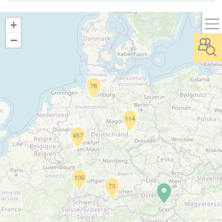
+
−
76
114
457
100
73