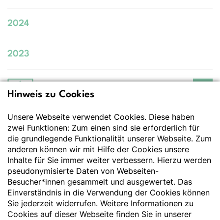
2024
2023
Hinweis zu Cookies
Deutsche Gesellschaft
für Ernährung e.V.
Unsere Webseite verwendet Cookies. Diese haben
Der Wissenschaft verpflichtet - Ihre Partnerin für
Essen und Trinken
zwei Funktionen: Zum einen sind sie erforderlich für
die grundlegende Funktionalität unserer Webseite. Zum
anderen können wir mit Hilfe der Cookies unsere
Deutsche Gesellschaft für Ernährung e. V.
Inhalte für Sie immer weiter verbessern. Hierzu werden
pseudonymisierte Daten von Webseiten-
Godesberger Allee 136
Besucher*innen gesammelt und ausgewertet. Das
53175 Bonn
Einverständnis in die Verwendung der Cookies können
Tel:
+49 228 3776-600
Sie jederzeit widerrufen. Weitere Informationen zu
Fax:
+49 228 3776-800
Cookies auf dieser Webseite finden Sie in unserer