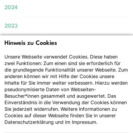
2024
2023
Hinweis zu Cookies
Deutsche Gesellschaft
für Ernährung e.V.
Unsere Webseite verwendet Cookies. Diese haben
zwei Funktionen: Zum einen sind sie erforderlich für
Der Wissenschaft verpflichtet - Ihre Partnerin für
die grundlegende Funktionalität unserer Webseite. Zum
Essen und Trinken
anderen können wir mit Hilfe der Cookies unsere
Inhalte für Sie immer weiter verbessern. Hierzu werden
pseudonymisierte Daten von Webseiten-
Deutsche Gesellschaft für Ernährung e. V.
Besucher*innen gesammelt und ausgewertet. Das
Godesberger Allee 136
Einverständnis in die Verwendung der Cookies können
53175 Bonn
Sie jederzeit widerrufen. Weitere Informationen zu
Tel:
+49 228 3776-600
Cookies auf dieser Webseite finden Sie in unserer
Fax:
+49 228 3776-800
Datenschutzerklärung
und im
Impressum
.
E-Mail:
webmaster@dge.de