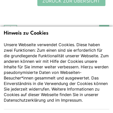
ZURÜCK ZUR ÜBERSICHT
Hinweis zu Cookies
Deutsche Gesellschaft
für Ernährung e.V.
Unsere Webseite verwendet Cookies. Diese haben
Der Wissenschaft verpflichtet - Ihre Partnerin für
Essen und Trinken
zwei Funktionen: Zum einen sind sie erforderlich für
die grundlegende Funktionalität unserer Webseite. Zum
anderen können wir mit Hilfe der Cookies unsere
Deutsche Gesellschaft für Ernährung e. V.
Inhalte für Sie immer weiter verbessern. Hierzu werden
pseudonymisierte Daten von Webseiten-
Godesberger Allee 136
Besucher*innen gesammelt und ausgewertet. Das
53175 Bonn
Einverständnis in die Verwendung der Cookies können
Tel:
+49 228 3776-600
Sie jederzeit widerrufen. Weitere Informationen zu
Fax:
+49 228 3776-800
Cookies auf dieser Webseite finden Sie in unserer
E-Mail:
webmaster@dge.de
Datenschutzerklärung
und im
Impressum
.
[socialLinksTitle]