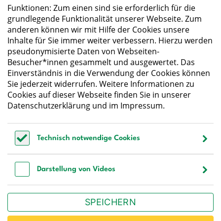
Essen und Trinken
Funktionen: Zum einen sind sie erforderlich für die
grundlegende Funktionalität unserer Webseite. Zum
anderen können wir mit Hilfe der Cookies unsere
Deutsche Gesellschaft für Ernährung e. V.
Inhalte für Sie immer weiter verbessern. Hierzu werden
pseudonymisierte Daten von Webseiten-
Godesberger Allee 136
Besucher*innen gesammelt und ausgewertet. Das
53175 Bonn
Einverständnis in die Verwendung der Cookies können
Tel:
+49 228 3776-600
Sie jederzeit widerrufen. Weitere Informationen zu
Fax:
+49 228 3776-800
Cookies auf dieser Webseite finden Sie in unserer
E-Mail:
webmaster@dge.de
Datenschutzerklärung
und im
Impressum
.
[socialLinksTitle]
Technisch notwendige Cookies
Bluesky
LinkedIn
Youtube
Facebook
Instagram
Technisch notwendige Cookies
Bestellen Sie unseren Newsletter
Darstellung von Videos
Darstellung von Videos
SPEICHERN