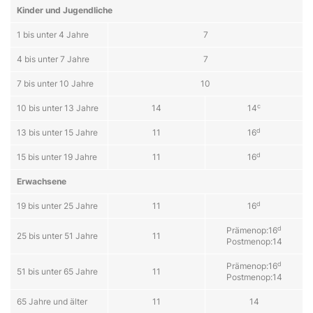
Kin­der und Ju­gend­lich­e
1 bis un­ter 4 Jah­re
7
4 bis un­ter 7 Jah­re
7
7 bis un­ter 10 Jah­re
10
c
10 bis un­ter 13 Jah­re
14
14
d
13 bis un­ter 15 Jah­re
11
16
d
15 bis un­ter 19 Jah­re
11
16
Er­wachs­en­e
d
19 bis un­ter 25 Jah­re
11
16
d
Prämenop:16
25 bis un­ter 51 Jah­re
11
Postmenop:14
d
Prämenop:16
51 bis un­ter 65 Jah­re
11
Postmenop:14
65 Jah­re und äl­ter
11
14