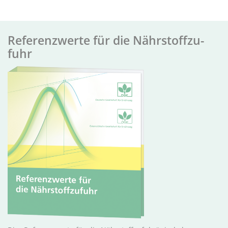
Re­fer­enz­wer­te für die Nähr­stoff­zu­
fuhr