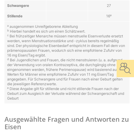
Schwang­er­e
27
e
Still­en­de
16
a
ausgenommen Unreifgeborene Ableitung
b
Hierbei handelt es sich um einen Schätzwert.
c
Bei frühzeitiger Menarche müssen menstruelle Eisenverluste ersetzt
werden, wenn Menstruationsstärke und -zyklus bereits regelmäßig
sind. Der physiologische Eisenbedarf entspricht in diesem Fall dem von
prämenopausalen Frauen, wodurch sich eine empfohlene Zufuhr von
16 mg Eisen/Tag ergibt.
d
Bei Jugendlichen und Frauen, die nicht menstruieren (u. a. aufgrund
der Verwendung von oralen Kontrazeptiva, die durchgängig ohne Pause
eingenommen werden, frühere Perimenopause) wird basierend auf den
Werten für Männer eine empfohlene Zufuhr von 11 mg Eisen/Tag
angegeben. Für Schwangere und für Frauen nach einer Geburt gelten
die jeweiligen Referenzwerte.
e
Diese Angabe gilt für stillende und nicht stillende Frauen nach der
Geburt zum Ausgleich der Verluste während der Schwangerschaft und
Geburt
Ausgewählte Fragen und Antworten zu
Eisen