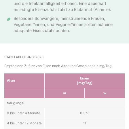
und die Infektanfälligkeit erhöhen. Eine dauerhaft
erniedrigte Eisenzufuhr führt zu Blutarmut (Anämie).
Besonders Schwangere, menstruierende Frauen,
Vegetarier*innen, und Veganer*innen sollten auf eine
adäquate Eisenzufuhr achten.
STAND ABLEITUNG: 2023
Empfohlene Zufuhr von Eisen nach Alter und Geschlecht in mg/Tag
Ei­sen
Al­ter
[mg/Tag]
m
w
Säug­lin­ge
a,b
0 bis un­ter 4 Mo­na­te
0,3
4 bis un­ter 12 Mo­na­te
11