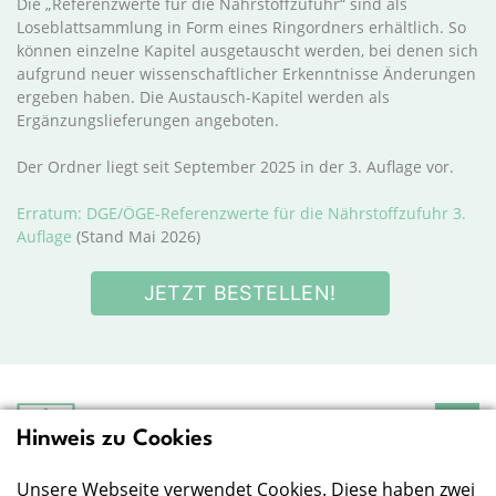
Die „Referenzwerte für die Nährstoffzufuhr“ sind als
Loseblattsammlung in Form eines Ringordners erhältlich. So
können einzelne Kapitel ausgetauscht werden, bei denen sich
aufgrund neuer wissenschaftlicher Erkenntnisse Änderungen
ergeben haben. Die Austausch-Kapitel werden als
Ergänzungslieferungen angeboten.
Der Ordner liegt seit September 2025 in der 3. Auflage vor.
Erratum: DGE/ÖGE-Referenzwerte für die Nährstoffzufuhr 3.
Auflage
(Stand Mai 2026)
JETZT BESTELLEN!
Hinweis zu Cookies
Deutsche Gesellschaft
für Ernährung e.V.
Unsere Webseite verwendet Cookies. Diese haben zwei
Der Wissenschaft verpflichtet - Ihre Partnerin für