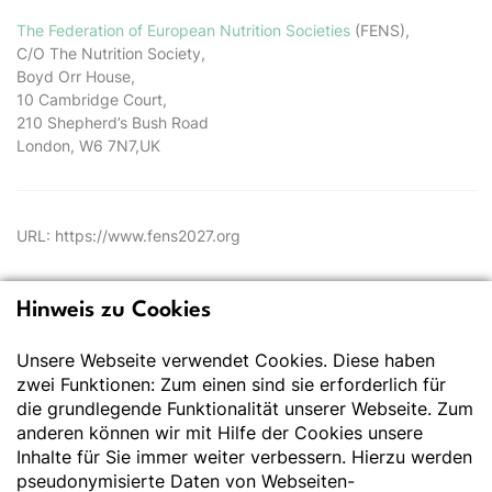
The Federation of European Nutrition Societies
(FENS),
C/O The Nutrition Society,
Boyd Orr House,
10 Cambridge Court,
210 Shepherd’s Bush Road
London, W6 7N7,UK
URL: https://www.fens2027.org
Hinweis zu Cookies
Deutsche Gesellschaft
für Ernährung e.V.
Unsere Webseite verwendet Cookies. Diese haben
zwei Funktionen: Zum einen sind sie erforderlich für
Der Wissenschaft verpflichtet - Ihre Partnerin für
die grundlegende Funktionalität unserer Webseite. Zum
Essen und Trinken
anderen können wir mit Hilfe der Cookies unsere
Inhalte für Sie immer weiter verbessern. Hierzu werden
pseudonymisierte Daten von Webseiten-
Deutsche Gesellschaft für Ernährung e. V.