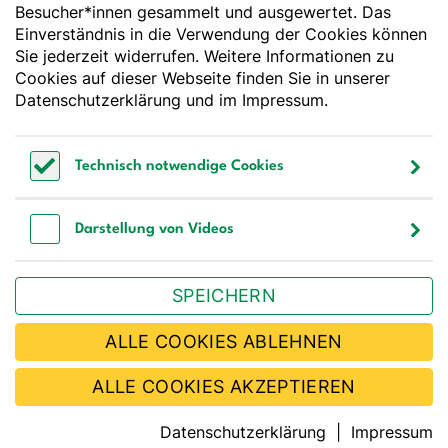
Besucher*innen gesammelt und ausgewertet. Das
Godesberger Allee 136
Einverständnis in die Verwendung der Cookies können
53175 Bonn
Sie jederzeit widerrufen. Weitere Informationen zu
Tel:
+49 228 3776-600
Cookies auf dieser Webseite finden Sie in unserer
Fax:
+49 228 3776-800
Datenschutzerklärung
und im
Impressum
.
E-Mail:
webmaster@dge.de
Technisch notwendige Cookies
[socialLinksTitle]
Technisch notwendige Cookies
Bluesky
LinkedIn
Youtube
Facebook
Instagram
Darstellung von Videos
Bestellen Sie unseren Newsletter
Darstellung von Videos
SPEICHERN
JETZT ABONNIEREN
ALLE COOKIES ABLEHNEN
ALLE COOKIES AKZEPTIEREN
Kontakt
Impressum
Barrierefreiheit
Sitemap
Datenschutz
Datenschutzerklärung
Impressum
Privatsphäre
FAQ