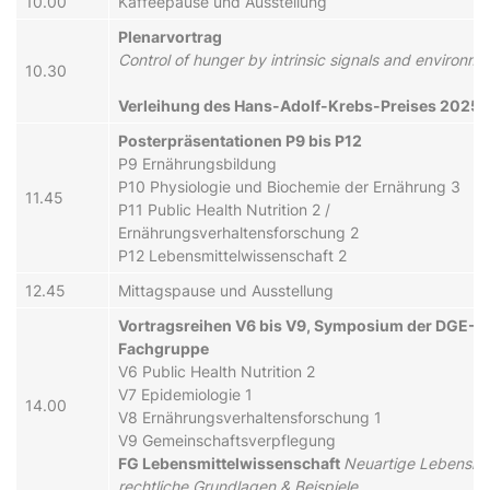
10.00
Kaffeepause und Ausstellung
Plenarvortrag
Control of hunger by intrinsic signals and environme
10.30
Verleihung des Hans-Adolf-Krebs-Preises 2025
Posterpräsentationen P9 bis P12
P9 Ernährungsbildung
P10 Physiologie und Biochemie der Ernährung 3
11.45
P11 Public Health Nutrition 2 /
Ernährungsverhaltensforschung 2
P12 Lebensmittelwissenschaft 2
12.45
Mittagspause und Ausstellung
Vortragsreihen V6 bis V9, Symposium der DGE-
Fachgruppe
V6 Public Health Nutrition 2
V7 Epidemiologie 1
14.00
V8 Ernährungsverhaltensforschung 1
V9 Gemeinschaftsverpflegung
FG Lebensmittelwissenschaft
Neuartige Lebensmit
rechtliche Grundlagen & Beispiele