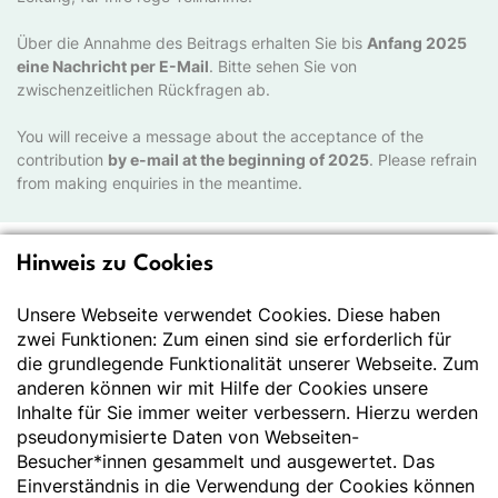
Über die Annahme des Beitrags erhalten Sie bis
Anfang 2025
eine Nachricht per E-Mail
. Bitte sehen Sie von
zwischenzeitlichen Rückfragen ab.
You will receive a message about the acceptance of the
contribution
by e-mail at the beginning of 2025
. Please refrain
from making enquiries in the meantime.
Hinweis zu Cookies
Deutsche Gesellschaft
für Ernährung e.V.
Unsere Webseite verwendet Cookies. Diese haben
zwei Funktionen: Zum einen sind sie erforderlich für
Der Wissenschaft verpflichtet - Ihre Partnerin für
die grundlegende Funktionalität unserer Webseite. Zum
Essen und Trinken
anderen können wir mit Hilfe der Cookies unsere
Inhalte für Sie immer weiter verbessern. Hierzu werden
pseudonymisierte Daten von Webseiten-
Deutsche Gesellschaft für Ernährung e. V.
Besucher*innen gesammelt und ausgewertet. Das
Godesberger Allee 136
Einverständnis in die Verwendung der Cookies können
53175 Bonn