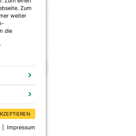
n: Zum einen
Webseite. Zum
mmer weiter
n-
n die
r
AKZEPTIEREN
Impressum
g