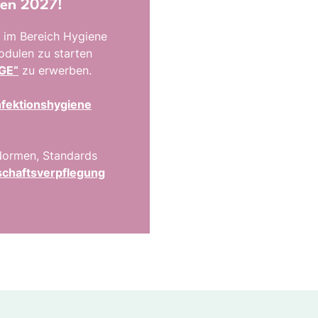
ten 2027!
 im Bereich Hygiene
odulen zu starten
DGE“
zu erwerben.
nfektionshygiene
 Normen, Standards
schaftsverpflegung