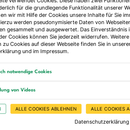
ite verwendet Cookies. Diese haben zwei Funktione
rderlich für die grundlegende Funktionalität unserer 
n wir mit Hilfe der Cookies unsere Inhalte für Sie i
Hierzu werden pseudonymisierte Daten von Webseite
en gesammelt und ausgewertet. Das Einverständnis i
r Cookies können Sie jederzeit widerrufen. Weitere
 zu Cookies auf dieser Webseite finden Sie in unsere
rklärung
und im
Impressum
.
sch notwendige Cookies
notwendige Cookies
llung von Videos
g von Videos
N
ALLE COOKIES ABLEHNEN
ALLE COOKIES 
03.09.2026–04.09.2026
lsicherheit in der
Infektionshygiene in der
Datenschutzerklärung
pflegung
Gemeinschaftsverpflegun