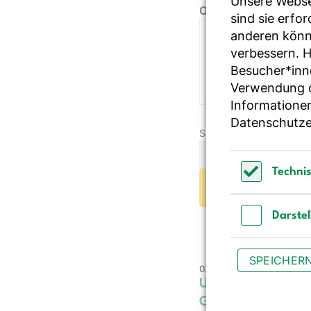
Unsere Webse
Ort
sind sie erfo
anderen könne
verbessern. 
Besucher*inn
Verwendung de
Informationen
Datenschutze
Suchbegriff:
Techni
Technisch 
Darste
Darstellun
SPEICHER
02.09.2026
Update Lebensmitte
Gemeinschaftsver