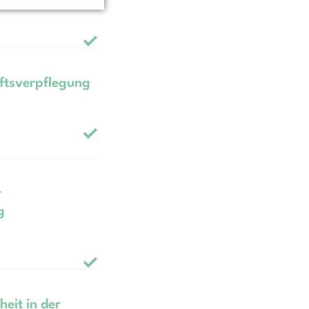
ftsverpflegung
r
g
eit in der