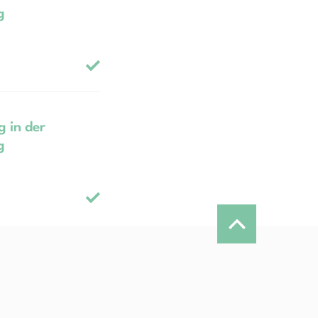
g
 in der
g