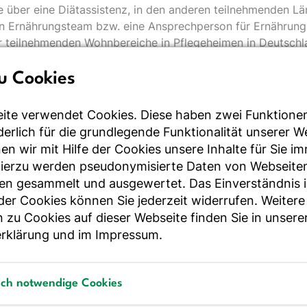
 über eine Diätassistenz, in den anderen teilnehmenden L
n Ernährungsteam bzw. eine Ansprechperson für Ernährung
r teilnehmenden Wohnbereiche in Pflegeheimen in Deutschl
Dabei zeigte sich, dass Ernährungsmaßnahmen wie die Gabe
ng deutlich häufiger ergriffen wurden, wenn Ernährungsfac
u Cookies
Screening auf Mangelernährung etabliert waren. Ernährun
 Schwere der Mangelernährung häufiger eingesetzt, dennoc
ite verwendet Cookies. Diese haben zwei Funktione
rung nur ein Teil der Betroffenen eine Intervention. Mit
rderlich für die grundlegende Funktionalität unserer 
werdendem Ernährungszustand nahmen die Mortalität und i
n wir mit Hilfe der Cookies unsere Inhalte für Sie i
tsdauer zu. Ein Viertel der teilnehmenden Stationen führte 
Hierzu werden pseudonymisierte Daten von Webseite
r Standards durch. Da am nutritionDay vermutlich vor allem
en gesammelt und ausgewertet. Das Einverständnis i
h interessierte und engagierte Institutionen teilnehmen, is
r Cookies können Sie jederzeit widerrufen. Weitere
on in deutschen Kliniken und Pflegeheimen insgesamt noch sc
 zu Cookies auf dieser Webseite finden Sie in unsere
rklärung
und im
Impressum
.
ndig: Maßnahmen zur Verbesserung der
orgung
sch notwendige Cookies
rsorgung in Krankenhäusern und Pflegeheimen zu verbesse
dizinische Leitlinien und Standards flächendeckend zu im
notwendige Cookies