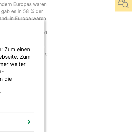
ändern Europas waren
 gab es in 58 % der
and, in Europa waren
 von angereicherter
hkräfte verfügbar und
gsmaßnahmen wurden
h erhielt selbst bei
n: Zum einen
 abnehmender Essmenge
Webseite. Zum
m Krankenhaus auch
mmer weiter
klinische Ernährung
n-
n die
t davon auszugehen,
hlechter darstellt.
r
rn, empfehlen die
plementieren und