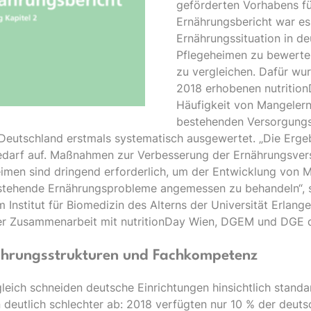
geförderten Vorhabens fü
Ernährungsbericht war es
Ernährungssituation in de
Pflegeheimen zu bewerten
zu vergleichen. Dafür wu
2018 erhobenen nutritio
Häufigkeit von Mangeler
bestehenden Versorgungss
Deutschland erstmals systematisch ausgewertet. „Die Erge
edarf auf. Maßnahmen zur Verbesserung der Ernährungsver
eimen sind dringend erforderlich, um der Entwicklung von
tehende Ernährungsprobleme angemessen zu behandeln“, sa
Institut für Biomedizin des Alterns der Universität Erlang
er Zusammenarbeit mit nutritionDay Wien, DGEM und DGE d
nährungsstrukturen und Fachkompetenz
leich schneiden deutsche Einrichtungen hinsichtlich stan
 deutlich schlechter ab: 2018 verfügten nur 10 % der deuts