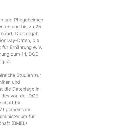
ken und Pflegeheimen
enten und bis zu 25
nährt. Dies ergab
tionDay-Daten, die
 für Ernährung e. V.
chung zum 14. DGE-
sgibt.
lreiche Studien zur
iniken und
st die Datenlage in
el des von der DGE
schaft für
EM) gemeinsam
sministerium für
chaft (BMEL)