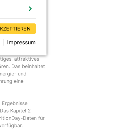
nahme sollte
zieren. Um eine gute
 von
AKZEPTIEREN
tenz und
fang zwingend
Impressum
ndem
n integriert werden.
ges, attraktives
ren. Das beinhaltet
nergie- und
hrung eine
e Ergebnisse
Das Kapitel 2
ritionDay-Daten für
erfügbar.