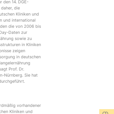
r den 14. DGE-
 daher, die
utschen Kliniken und
 und international
rden die von 2006 bis
nDay-Daten zur
nährung sowie zu
trukturen in Kliniken
bnisse zeigen
sorgung in deutschen
 Mangelernährung
gt Prof. Dr.
en-Nürnberg. Sie hat
urchgeführt.
dardmäßig vorhandener
chen Kliniken und