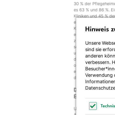
30 % der Pflegeheime
es 63 % und 86 %. Ei
Kliniken und 45 % de
es 82 % bzw. 71 %. 
Kost oder Trinknahru
Hinweis z
ein routinemäßiges 
zwar mit zunehmender
Unsere Webse
schwerer Mangelernäh
sind sie erfo
und mit schlechter 
anderen könne
die weitere Aufenthal
verbessern. 
ohne Richtlinien ode
Besucher*inn
ernährungsmedizinisc
Verwendung de
dass sich die Situati
Informationen
Datenschutze
Dringend notwe
Ernährungsvers
Techni
Um die Ernährungsve
Autoren ernährungsme
Technisch 