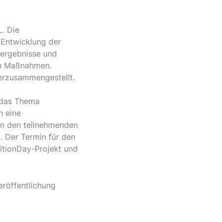
. Die
 Entwicklung der
sergebnisse und
hen Maßnahmen.
erzusammengestellt.
r das Thema
h eine
in den teilnehmenden
. Der Termin für den
ritionDay-Projekt und
eröffentlichung