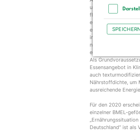
umzusetzen. Die rout
Darste
flächendeckend erfol
Darstellun
ernährungsmedizinisch
SPEICHER
ernährungsmedizinisc
interdisziplinären E
notwendig. Die ernä
ernährungsmedizinisc
Als Grundvoraussetzu
Essensangebot in Kli
auch texturmodifizie
Nährstoffdichte, um
ausreichende Energi
Für den 2020 erschei
einzelner BMEL-geför
„Ernährungssituation
Deutschland“ ist als