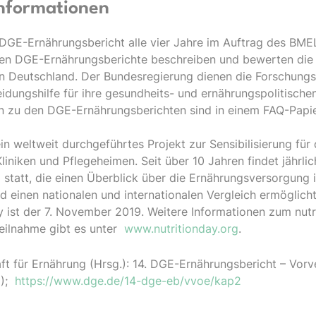
nformationen
 DGE-Ernährungsbericht alle vier Jahre im Auftrag des BMEL
ten DGE-Ernährungsberichte beschreiben und bewerten die
in Deutschland. Der Bundesregierung dienen die Forschung
idungshilfe für ihre gesundheits- und ernährungspolitisc
en zu den DGE-Ernährungsberichten sind in einem FAQ-Papi
ein weltweit durchgeführtes Projekt zur Sensibilisierung fü
iniken und Pflegeheimen. Seit über 10 Jahren findet jährlic
tatt, die einen Überblick über die Ernährungsversorgung 
d einen nationalen und internationalen Vergleich ermöglicht
y ist der 7. November 2019. Weitere Informationen zum nut
Teilnahme gibt es unter
www.nutritionday.org
.
ft für Ernährung (Hrsg.): 14. DGE-Ernährungsbericht – Vorv
9);
https://www.dge.de/14-dge-eb/vvoe/kap2