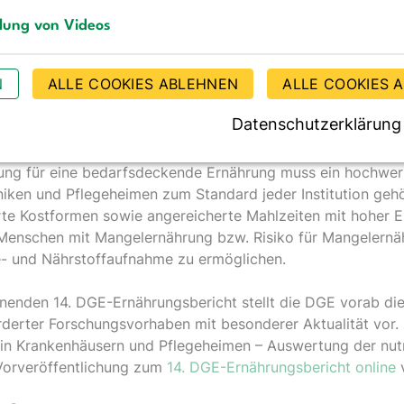
inemäßige Erfassung der Ernährungssituation bei Klinikauf
llung von Videos
gen, um Mangelernährung bzw. das Risiko dafür zu identifi
g von Videos
e Versorgung sicherzustellen, ist qualifiziertes Personal –
N
ALLE COOKIES ABLEHNEN
ALLE COOKIES 
h ausgebildeten Ärzten über Pflegekräfte bis zur Diätassis
rnährungsteams – in jeder Einrichtung in ausreichendem Um
Datenschutzerklärung
hrungsmedizinische Fachkompetenz ist auszubauen, z. B. i
he Inhalte stärker in die Ausbildung von Gesundheitsberufe
ng für eine bedarfsdeckende Ernährung muss ein hochwerti
niken und Pflegeheimen zum Standard jeder Institution gehö
rte Kostformen sowie angereicherte Mahlzeiten mit hoher E
 Menschen mit Mangelernährung bzw. Risiko für Mangelernä
e- und Nährstoffaufnahme zu ermöglichen.
nenden 14. DGE-Ernährungsbericht stellt die DGE vorab di
derter Forschungsvorhaben mit besonderer Aktualität vor. 
 in Krankenhäusern und Pflegeheimen – Auswertung der nut
 Vorveröffentlichung zum
14. DGE-Ernährungsbericht online
v