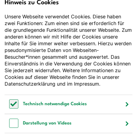
Hinweis zu Cookies
Deutsche Gesellschaft
für Ernährung e.V.
Unsere Webseite verwendet Cookies. Diese haben
zwei Funktionen: Zum einen sind sie erforderlich für
Der Wissenschaft verpflichtet - Ihre Partnerin für
die grundlegende Funktionalität unserer Webseite. Zum
Essen und Trinken
anderen können wir mit Hilfe der Cookies unsere
Inhalte für Sie immer weiter verbessern. Hierzu werden
pseudonymisierte Daten von Webseiten-
Deutsche Gesellschaft für Ernährung e. V.
Besucher*innen gesammelt und ausgewertet. Das
Godesberger Allee 136
Einverständnis in die Verwendung der Cookies können
53175 Bonn
Sie jederzeit widerrufen. Weitere Informationen zu
Tel:
+49 228 3776-600
Cookies auf dieser Webseite finden Sie in unserer
Fax:
+49 228 3776-800
Datenschutzerklärung
und im
Impressum
.
E-Mail:
webmaster@dge.de
Technisch notwendige Cookies
[socialLinksTitle]
Technisch notwendige Cookies
Bluesky
LinkedIn
Youtube
Facebook
Instagram
Darstellung von Videos
Bestellen Sie unseren Newsletter
Darstellung von Videos