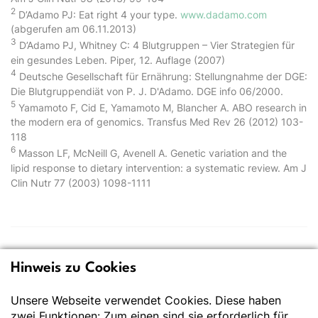
2
D’Adamo PJ: Eat right 4 your type.
www.dadamo.com
(abgerufen am 06.11.2013)
3
D’Adamo PJ, Whitney C: 4 Blutgruppen – Vier Strategien für
ein gesundes Leben. Piper, 12. Auflage (2007)
4
Deutsche Gesellschaft für Ernährung: Stellungnahme der DGE:
Die Blutgruppendiät von P. J. D'Adamo. DGE info 06/2000.
5
Yamamoto F, Cid E, Yamamoto M, Blancher A. ABO research in
the modern era of genomics. Transfus Med Rev 26 (2012) 103-
118
6
Masson LF, McNeill G, Avenell A. Genetic variation and the
lipid response to dietary intervention: a systematic review. Am J
Clin Nutr 77 (2003) 1098-1111
Hinweis zu Cookies
Deutsche Gesellschaft
für Ernährung e.V.
Unsere Webseite verwendet Cookies. Diese haben
zwei Funktionen: Zum einen sind sie erforderlich für
Der Wissenschaft verpflichtet - Ihre Partnerin für