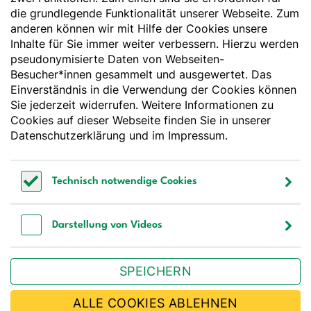
die grundlegende Funktionalität unserer Webseite. Zum
Essen und Trinken
anderen können wir mit Hilfe der Cookies unsere
Inhalte für Sie immer weiter verbessern. Hierzu werden
pseudonymisierte Daten von Webseiten-
Deutsche Gesellschaft für Ernährung e. V.
Besucher*innen gesammelt und ausgewertet. Das
Godesberger Allee 136
Einverständnis in die Verwendung der Cookies können
53175 Bonn
Sie jederzeit widerrufen. Weitere Informationen zu
Tel:
+49 228 3776-600
Cookies auf dieser Webseite finden Sie in unserer
Fax:
+49 228 3776-800
Datenschutzerklärung
und im
Impressum
.
E-Mail:
webmaster@dge.de
Technisch notwendige Cookies
[socialLinksTitle]
Technisch notwendige Cookies
Bluesky
LinkedIn
Youtube
Facebook
Instagram
Darstellung von Videos
Bestellen Sie unseren Newsletter
Darstellung von Videos
SPEICHERN
JETZT ABONNIEREN
ALLE COOKIES ABLEHNEN