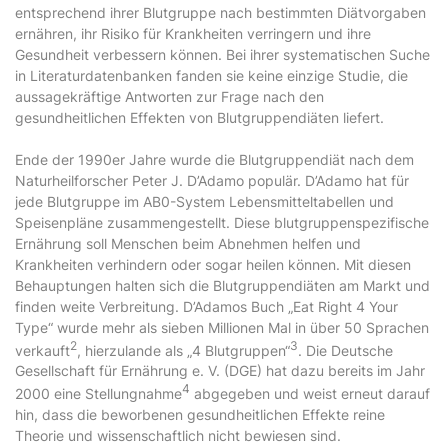
entsprechend ihrer Blutgruppe nach bestimmten Diätvorgaben
ernähren, ihr Risiko für Krankheiten verringern und ihre
Gesundheit verbessern können. Bei ihrer systematischen Suche
in Literaturdatenbanken fanden sie keine einzige Studie, die
aussagekräftige Antworten zur Frage nach den
gesundheitlichen Effekten von Blutgruppendiäten liefert.
Ende der 1990er Jahre wurde die Blutgruppendiät nach dem
Naturheilforscher Peter J. D’Adamo populär. D’Adamo hat für
jede Blutgruppe im AB0-System Lebensmitteltabellen und
Speisenpläne zusammengestellt. Diese blutgruppenspezifische
Ernährung soll Menschen beim Abnehmen helfen und
Krankheiten verhindern oder sogar heilen können. Mit diesen
Behauptungen halten sich die Blutgruppendiäten am Markt und
finden weite Verbreitung. D’Adamos Buch „Eat Right 4 Your
Type“ wurde mehr als sieben Millionen Mal in über 50 Sprachen
2
3
verkauft
, hierzulande als „4 Blutgruppen“
. Die Deutsche
Gesellschaft für Ernährung e. V. (DGE) hat dazu bereits im Jahr
4
2000 eine Stellungnahme
abgegeben und weist erneut darauf
hin, dass die beworbenen gesundheitlichen Effekte reine
Theorie und wissenschaftlich nicht bewiesen sind.