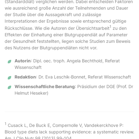
(Standarddiät) verglichen werden. Dabei entscheiden Faktoren
wie ausreichend große Anzahl der Teilnehmenden und Dauer
der Studie über die Aussagekraft und zulässige
Interpretationen der Ergebnisse sowie entsprechend gültige
1
Rückschlüsse. Wie die Autoren der Übersichtsarbeit
zu den
Effekten der Einhaltung einer Blutgruppendiät auf Parameter
der Gesundheit feststellten, liegen solche Studien zum Beweis
des Nutzens der Blutgruppendiäten nicht vor.
Autorin
: Dipl. oec. troph. Angela Bechthold, Referat
Wissenschaft
Redaktion
: Dr. Eva Leschik-Bonnet, Referat Wissenschaft
Wissenschaftliche Beratung
: Präsidium der DGE (Prof. Dr
Helmut Heseker)
1
Cusack L, De Buck E, Compernolle V, Vandekerckhove P:
Blood type diets lack supporting evidence: a systematic review.
Am J Clin Nutr 98 (2013) 99-104