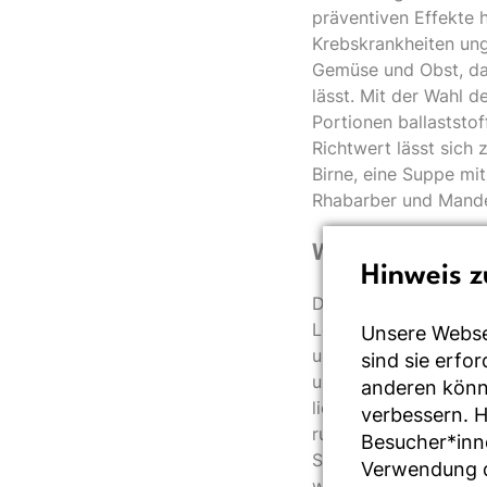
präventiven Effekte 
Krebskrankheiten ung
Gemüse und Obst, dab
lässt. Mit der Wahl d
Portionen ballaststo
Richtwert lässt sich
Birne, eine Suppe mi
Rhabarber und Mandel
Was sind Ballas
Hinweis z
Die unverdaulichen Na
Lebensmitteln, haupt
Unsere Webse
und Obst sowie Nüss
sind sie erfo
und daraus hergestel
anderen könne
liefern pro 100 g ru
verbessern. 
rund 2 g pro 100 g. 
Besucher*inn
Schwarzwurzeln, Art
Verwendung de
wie insbesondere ges