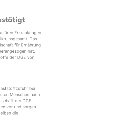
estätigt
askulären Erkrankungen
siko insgesamt. Das
schaft für Ernährung
 herangezogen hat.
stoffe der DGE von
laststoffzufuhr bei
eisten Menschen nach
enschaft der DGE.
ngen vor und sorgen
leiben die