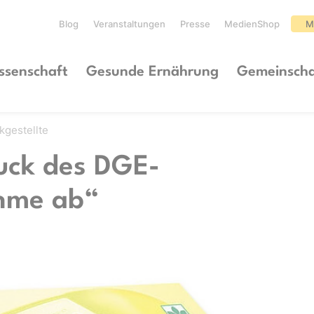
Blog
Veranstaltungen
Presse
MedienShop
M
ssenschaft
Gesunde Ernährung
Gemeinscha
kgestellte
uck des DGE-
ehme ab“