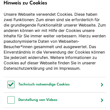
Hinweis zu Cookies
Deutsche Gesellschaft
für Ernährung e.V.
Unsere Webseite verwendet Cookies. Diese haben
Der Wissenschaft verpflichtet - Ihre Partnerin für
Essen und Trinken
zwei Funktionen: Zum einen sind sie erforderlich für
die grundlegende Funktionalität unserer Webseite. Zum
anderen können wir mit Hilfe der Cookies unsere
Deutsche Gesellschaft für Ernährung e. V.
Inhalte für Sie immer weiter verbessern. Hierzu werden
pseudonymisierte Daten von Webseiten-
Godesberger Allee 136
Besucher*innen gesammelt und ausgewertet. Das
53175 Bonn
Einverständnis in die Verwendung der Cookies können
Tel:
+49 228 3776-600
Sie jederzeit widerrufen. Weitere Informationen zu
Fax:
+49 228 3776-800
Cookies auf dieser Webseite finden Sie in unserer
E-Mail:
webmaster@dge.de
Datenschutzerklärung
und im
Impressum
.
[socialLinksTitle]
Technisch notwendige Cookies
Bluesky
LinkedIn
Youtube
Facebook
Instagram
Technisch notwendige Cookies
Bestellen Sie unseren Newsletter
Darstellung von Videos
Darstellung von Videos