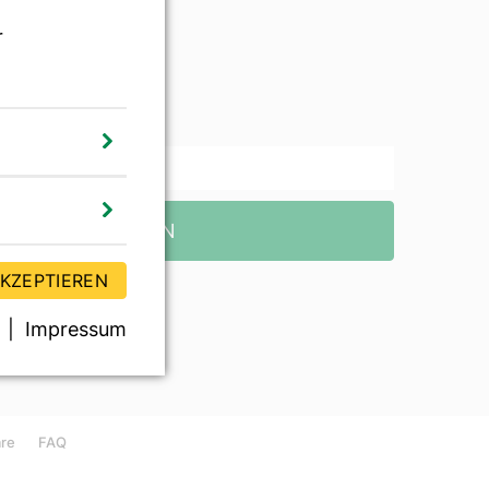
r
wsletter
TZT ABONNIEREN
AKZEPTIEREN
Impressum
äre
FAQ