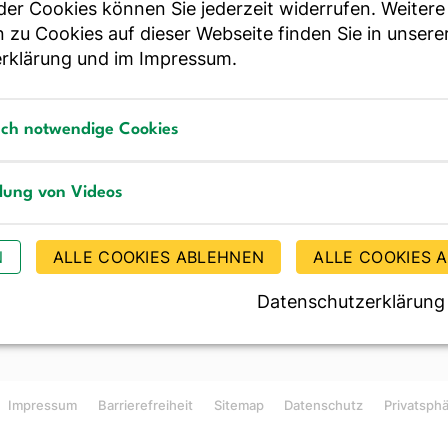
r Cookies können Sie jederzeit widerrufen. Weitere
ür Essen und Trinken
 zu Cookies auf dieser Webseite finden Sie in unsere
rklärung
und im
Impressum
.
Bestellen Sie unseren Ne
sch notwendige Cookies
notwendige Cookies
llung von Videos
JE
g von Videos
N
ALLE COOKIES ABLEHNEN
ALLE COOKIES 
Datenschutzerklärung
Impressum
Barrierefreiheit
Sitemap
Datenschutz
Privatsph