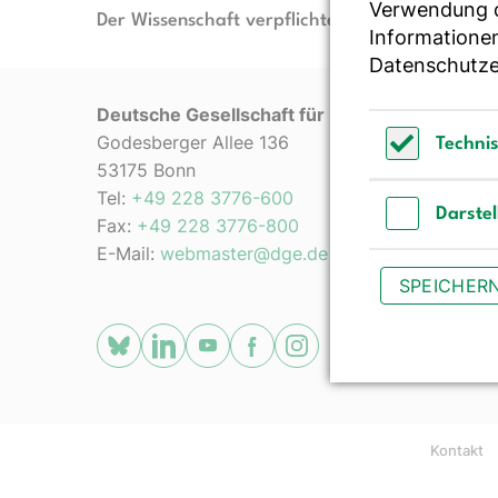
Verwendung de
Der Wissenschaft verpflichtet - Ihre Partnerin f
Informationen
Datenschutze
Deutsche Gesellschaft für Ernährung e. V.
Godesberger Allee 136
Techni
53175 Bonn
Technisch 
Tel:
+49 228 3776-600
Darste
Fax:
+49 228 3776-800
Darstellun
E-Mail:
webmaster@dge.de
SPEICHER
[socialLinksTitle]
Bluesky
LinkedIn
Youtube
Facebook
Instagram
Kontakt