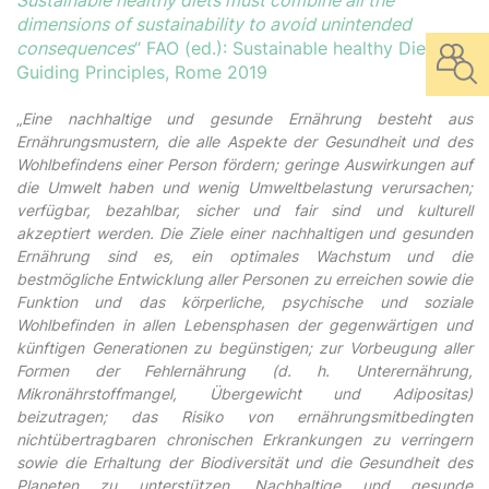
Sustainable healthy diets must combine all the
dimensions of sustainability to avoid unintended
consequences
“ FAO (ed.): Sustainable healthy Diets.
Guiding Principles, Rome 2019
„
Eine nachhaltige und gesunde Ernährung besteht aus
Ernährungsmustern, die alle Aspekte der Gesundheit und des
Wohlbefindens einer Person fördern; geringe Auswirkungen auf
die Umwelt haben und wenig Umweltbelastung verursachen;
verfügbar, bezahlbar, sicher und fair sind und kulturell
akzeptiert werden. Die Ziele einer nachhaltigen und gesunden
Ernährung sind es, ein optimales Wachstum und die
bestmögliche Entwicklung aller Personen zu erreichen sowie die
Funktion und das körperliche, psychische und soziale
Wohlbefinden in allen Lebensphasen der gegenwärtigen und
künftigen Generationen zu begünstigen; zur Vorbeugung aller
Formen der Fehlernährung (d. h. Unterernährung,
Mikronährstoffmangel, Übergewicht und Adipositas)
beizutragen; das Risiko von ernährungsmitbedingten
nichtübertragbaren chronischen Erkrankungen zu verringern
sowie die Erhaltung der Biodiversität und die Gesundheit des
Planeten zu unterstützen. Nachhaltige und gesunde