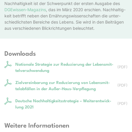
Nach­hal­tig­keit ist der Schwer­punkt der ers­ten Aus­ga­be des
DGEwissen-Ma­ga­zins
, das im März 2020 er­schien. Nach­hal­tig­
keit be­trifft ne­ben den Er­nähr­ungs­wis­sen­schaf­ten die un­ter­
schied­lich­sten Be­rei­che des Le­bens. Sie wird in den Bei­trä­gen
aus ver­schie­de­nen Blick­rich­tung­en be­leuch­tet.
Downloads
Na­tio­na­le Stra­te­gie zur Re­du­zie­rung der Le­bens­mit­
(
PDF
)
tel­ver­schwen­dung
Ziel­ver­ein­bar­ung zur Re­du­zier­ung von Le­bens­mit­
(
PDF
)
tel­ab­fäl­len in der Außer-Haus-Ver­pfle­gung
Deu­tsche Nach­hal­tig­keits­stra­te­gie – Wei­ter­ent­wick­
(
PDF
)
lung 2021
Weitere Informationen