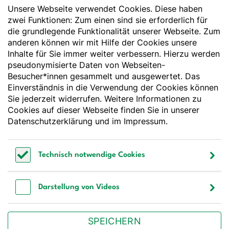
Unsere Webseite verwendet Cookies. Diese haben
Der Wissenschaft verpflichtet - Ihre Partnerin für
Essen und Trinken
zwei Funktionen: Zum einen sind sie erforderlich für
die grundlegende Funktionalität unserer Webseite. Zum
anderen können wir mit Hilfe der Cookies unsere
Deutsche Gesellschaft für Ernährung e. V.
Inhalte für Sie immer weiter verbessern. Hierzu werden
pseudonymisierte Daten von Webseiten-
Godesberger Allee 136
Besucher*innen gesammelt und ausgewertet. Das
53175 Bonn
Einverständnis in die Verwendung der Cookies können
Tel:
+49 228 3776-600
Sie jederzeit widerrufen. Weitere Informationen zu
Fax:
+49 228 3776-800
Cookies auf dieser Webseite finden Sie in unserer
E-Mail:
webmaster@dge.de
Datenschutzerklärung
und im
Impressum
.
[socialLinksTitle]
Technisch notwendige Cookies
Bluesky
LinkedIn
Youtube
Facebook
Instagram
Technisch notwendige Cookies
Bestellen Sie unseren Newsletter
Darstellung von Videos
Darstellung von Videos
SPEICHERN