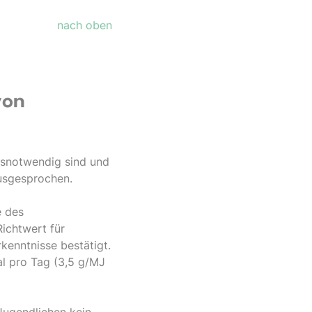
nach oben
von
ensnotwendig sind und
sgesprochen.
e des
Richtwert für
enntnisse bestätigt.
al pro Tag (3,5 g/MJ