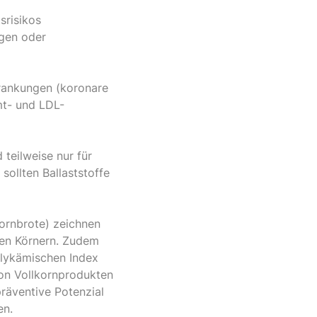
srisikos
ngen oder
krankungen (koronare
mt- und LDL-
 teilweise nur für
 sollten Ballaststoffe
ornbrote) zeichnen
nen Körnern. Zudem
glykämischen Index
on Vollkornprodukten
räventive Potenzial
en.