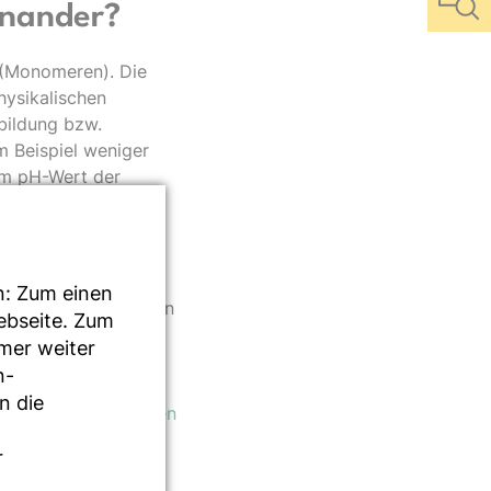
inander?
n (Monomeren). Die
hysikalischen
lbildung bzw.
m Beispiel weniger
vom pH-Wert der
nschaften der
nd von der
n: Zum einen
llaststoffe wie Inulin
Webseite. Zum
Psyllium sowie
mmer weiter
erden.
n-
n die
nach oben
r