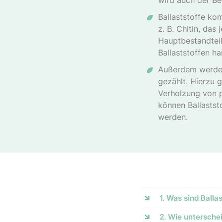
wird auch der Be
Ballaststoffe kom
z. B. Chitin, das
Hauptbestandteil
Ballaststoffen h
Außerdem werden
gezählt. Hierzu 
Verholzung von p
können Ballastst
werden.
1. Was sind Balla
2. Wie untersche