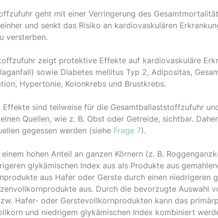
offzufuhr geht mit einer Verringerung des Gesamtmortalität
) einher und senkt das Risiko an kardiovaskulären Erkranku
u versterben.
stoffzufuhr zeigt protektive Effekte auf kardiovaskuläre Er
laganfall) sowie Diabetes mellitus Typ 2, Adipositas, Gesa
tion, Hypertonie, Kolonkrebs und Brustkrebs.
 Effekte sind teilweise für die Gesamtballaststoffzufuhr und
zelnen Quellen, wie z. B. Obst oder Getreide, sichtbar. Daher
uellen gegessen werden (siehe
Frage 7
).
 einem hohen Anteil an ganzen Körnern (z. B. Roggenganzk
drigeren glykämischen Index aus als Produkte aus gemahle
rnprodukte aus Hafer oder Gerste durch einen niedrigeren 
izenvollkornprodukte aus. Durch die bevorzugte Auswahl v
zw. Hafer- oder Gerstevollkornprodukten kann das primärp
Vollkorn und niedrigem glykämischen Index kombiniert werd