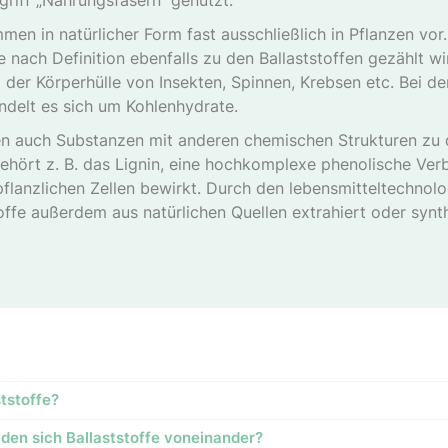
griff „Nahrungsfasern“ genutzt.
men in natürlicher Form fast ausschließlich in Pflanzen vor
 je nach Definition ebenfalls zu den Ballaststoffen gezählt wir
 der Körperhülle von Insekten, Spinnen, Krebsen etc. Bei d
andelt es sich um Kohlenhydrate.
 auch Substanzen mit anderen chemischen Strukturen zu d
gehört z. B. das Lignin, eine hochkomplexe phenolische Verb
flanzlichen Zellen bewirkt. Durch den lebensmitteltechnolo
offe außerdem aus natürlichen Quellen extrahiert oder synth
ststoffe?
iden sich Ballaststoffe voneinander?