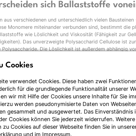
rscheiden sich Ballaststoffe vone
en aus verschiedenen und unterschiedlich vielen Bausteine
ese Monomere miteinander verbunden sind, bestimmt die p
laststoffe wie Löslichkeit und Viskosität (Fähigkeit zur Ge
igkeiten). Das unverzweigte Polysaccharid Cellulose ist zu
te Polysaccharide. Die Löslichkeit ist außerdem abhängig 
e Lebensmittelmatrix beeinflusst die physikalischen Eige
u Cookies
u der Ballaststoffe im Dickdarm wird von der Löslichkeit u
ite verwendet Cookies. Diese haben zwei Funktione
t der Ballaststoffe beeinflusst. Lösliche und nichtviskose Ba
rderlich für die grundlegende Funktionalität unserer 
rmentiert, während lösliche und viskose Ballaststoffe wie 
n wir mit Hilfe der Cookies unsere Inhalte für Sie i
ffe wie Cellulose nicht oder nur unvollständig fermentiert w
Hierzu werden pseudonymisierte Daten von Webseite
en gesammelt und ausgewertet. Das Einverständnis i
r Cookies können Sie jederzeit widerrufen. Weitere
 zu Cookies auf dieser Webseite finden Sie in unsere
rklärung
und im
Impressum
.