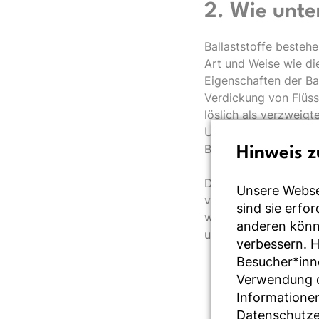
2. Wie unte
Ballaststoffe besteh
Art und Weise wie di
Eigenschaften der Bal
Verdickung von Flüss
löslich als verzweig
Umgebung und auch di
Ballaststoffe.
Hinweis z
Der mikrobielle Abba
Unsere Webse
variierenden Viskositä
sind sie erfo
werden vollständig fe
anderen könne
unlösliche Ballaststo
verbessern. 
Besucher*inn
Verwendung de
Informationen
Datenschutze