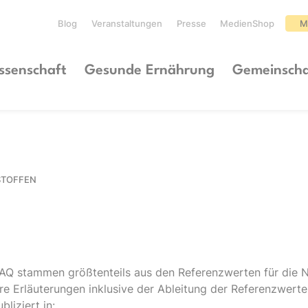
Blog
Veranstaltungen
Presse
MedienShop
M
ssenschaft
Gesunde Ernährung
Gemeinscha
STOFFEN
AQ stammen größtenteils aus den Referenzwerten für die N
ere Erläuterungen inklusive der Ableitung der Referenzwert
liziert in: