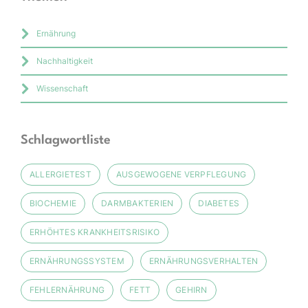
Ernährung
Nachhaltigkeit
Wissenschaft
Schlagwortliste
ALLERGIETEST
AUSGEWOGENE VERPFLEGUNG
BIOCHEMIE
DARMBAKTERIEN
DIABETES
ERHÖHTES KRANKHEITSRISIKO
ERNÄHRUNGSSYSTEM
ERNÄHRUNGSVERHALTEN
FEHLERNÄHRUNG
FETT
GEHIRN