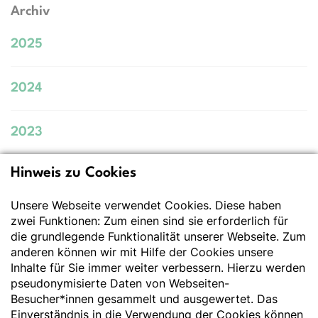
Archiv
2025
2024
2023
Hinweis zu Cookies
Deutsche Gesellschaft
für Ernährung e.V.
Unsere Webseite verwendet Cookies. Diese haben
zwei Funktionen: Zum einen sind sie erforderlich für
Der Wissenschaft verpflichtet - Ihre Partnerin für
die grundlegende Funktionalität unserer Webseite. Zum
Essen und Trinken
anderen können wir mit Hilfe der Cookies unsere
Inhalte für Sie immer weiter verbessern. Hierzu werden
pseudonymisierte Daten von Webseiten-
Deutsche Gesellschaft für Ernährung e. V.
Besucher*innen gesammelt und ausgewertet. Das
Godesberger Allee 136
Einverständnis in die Verwendung der Cookies können