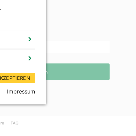
r
wsletter
TZT ABONNIEREN
AKZEPTIEREN
Impressum
äre
FAQ