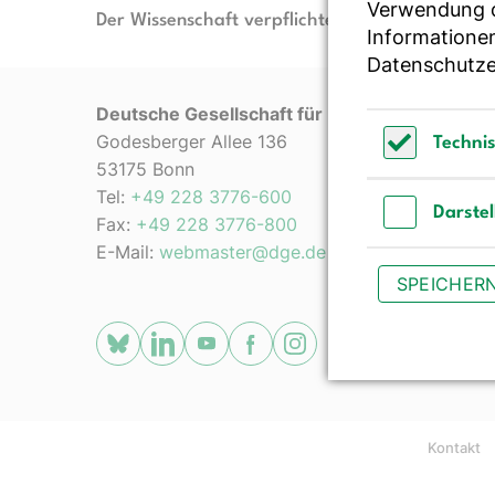
Verwendung de
Der Wissenschaft verpflichtet - Ihre Partnerin f
Informationen
Datenschutze
Deutsche Gesellschaft für Ernährung e. V.
Godesberger Allee 136
Techni
53175 Bonn
Technisch 
Tel:
+49 228 3776-600
Darste
Fax:
+49 228 3776-800
Darstellun
E-Mail:
webmaster@dge.de
SPEICHER
[socialLinksTitle]
Bluesky
LinkedIn
Youtube
Facebook
Instagram
Kontakt