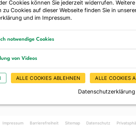
r Cookies können Sie jederzeit widerrufen. Weitere
ür Essen und Trinken
 zu Cookies auf dieser Webseite finden Sie in unsere
rklärung
und im
Impressum
.
Bestellen Sie unseren Ne
sch notwendige Cookies
notwendige Cookies
llung von Videos
g von Videos
JE
N
ALLE COOKIES ABLEHNEN
ALLE COOKIES 
Datenschutzerklärung
Impressum
Barrierefreiheit
Sitemap
Datenschutz
Privatsph