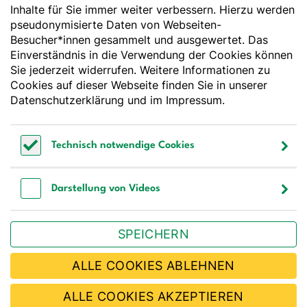
Inhalte für Sie immer weiter verbessern. Hierzu werden
Deutsche Gesellschaft für Ernährung e. V.
pseudonymisierte Daten von Webseiten-
Godesberger Allee 136
Besucher*innen gesammelt und ausgewertet. Das
Einverständnis in die Verwendung der Cookies können
53175 Bonn
Sie jederzeit widerrufen. Weitere Informationen zu
Tel:
+49 228 3776-600
Cookies auf dieser Webseite finden Sie in unserer
Fax:
+49 228 3776-800
Datenschutzerklärung
und im
Impressum
.
E-Mail:
webmaster@dge.de
[socialLinksTitle]
Technisch notwendige Cookies
Technisch notwendige Cookies
Bluesky
LinkedIn
Youtube
Facebook
Instagram
Darstellung von Videos
Bestellen Sie unseren Newsletter
Darstellung von Videos
SPEICHERN
ALLE COOKIES ABLEHNEN
JETZT ABONNIEREN
ALLE COOKIES AKZEPTIEREN