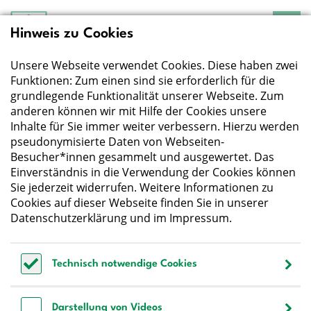
Hinweis zu Cookies
Deutsche Gesellschaft
für Ernährung e.V.
Unsere Webseite verwendet Cookies. Diese haben zwei
Der Wissenschaft verpflichtet - Ihre Partnerin für
Essen und Trinken
Funktionen: Zum einen sind sie erforderlich für die
grundlegende Funktionalität unserer Webseite. Zum
anderen können wir mit Hilfe der Cookies unsere
Deutsche Gesellschaft für Ernährung e. V.
Inhalte für Sie immer weiter verbessern. Hierzu werden
pseudonymisierte Daten von Webseiten-
Godesberger Allee 136
Besucher*innen gesammelt und ausgewertet. Das
53175 Bonn
Einverständnis in die Verwendung der Cookies können
Tel:
+49 228 3776-600
Sie jederzeit widerrufen. Weitere Informationen zu
Fax:
+49 228 3776-800
Cookies auf dieser Webseite finden Sie in unserer
E-Mail:
webmaster@dge.de
Datenschutzerklärung
und im
Impressum
.
[socialLinksTitle]
Technisch notwendige Cookies
Bluesky
LinkedIn
Youtube
Facebook
Instagram
Technisch notwendige Cookies
Bestellen Sie unseren Newsletter
Darstellung von Videos