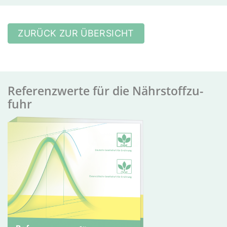
ZURÜCK ZUR ÜBERSICHT
Re­fer­enz­wer­te für die Nähr­stoff­zu­
fuhr