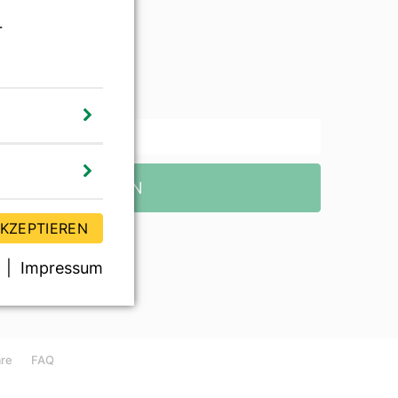
r
wsletter
TZT ABONNIEREN
AKZEPTIEREN
Impressum
äre
FAQ