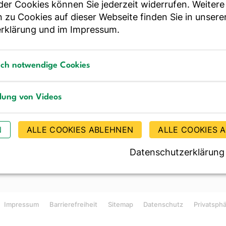
r Cookies können Sie jederzeit widerrufen. Weitere
ür Essen und Trinken
 zu Cookies auf dieser Webseite finden Sie in unsere
rklärung
und im
Impressum
.
Bestellen Sie unseren Ne
sch notwendige Cookies
notwendige Cookies
llung von Videos
JE
g von Videos
N
ALLE COOKIES ABLEHNEN
ALLE COOKIES 
Datenschutzerklärung
Impressum
Barrierefreiheit
Sitemap
Datenschutz
Privatsph