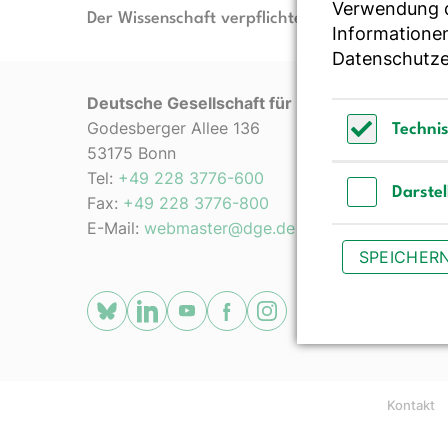
Verwendung de
Der Wissenschaft verpflichtet - Ihre Partnerin f
Informationen
Datenschutze
Deutsche Gesellschaft für Ernährung e. V.
Godesberger Allee 136
Techni
53175 Bonn
Technisch 
Tel:
+49 228 3776-600
Darste
Fax:
+49 228 3776-800
Darstellun
E-Mail:
webmaster@dge.de
SPEICHER
[socialLinksTitle]
Bluesky
LinkedIn
Youtube
Facebook
Instagram
Kontakt