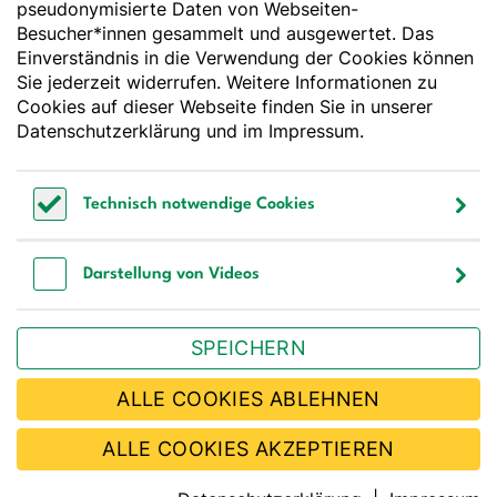
pseudonymisierte Daten von Webseiten-
Deutsche Gesellschaft für Ernährung e. V.
Besucher*innen gesammelt und ausgewertet. Das
Godesberger Allee 136
Einverständnis in die Verwendung der Cookies können
53175 Bonn
Sie jederzeit widerrufen. Weitere Informationen zu
Tel:
+49 228 3776-600
Cookies auf dieser Webseite finden Sie in unserer
Fax:
+49 228 3776-800
Datenschutzerklärung
und im
Impressum
.
E-Mail:
webmaster@dge.de
Technisch notwendige Cookies
[socialLinksTitle]
Technisch notwendige Cookies
Bluesky
LinkedIn
Youtube
Facebook
Instagram
Darstellung von Videos
Bestellen Sie unseren Newsletter
Darstellung von Videos
SPEICHERN
JETZT ABONNIEREN
ALLE COOKIES ABLEHNEN
ALLE COOKIES AKZEPTIEREN
Kontakt
Impressum
Barrierefreiheit
Sitemap
Datenschutz