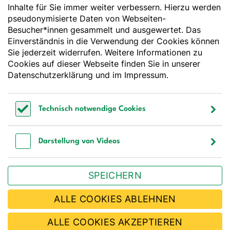
Inhalte für Sie immer weiter verbessern. Hierzu werden
Deutsche Gesellschaft für Ernährung e. V.
pseudonymisierte Daten von Webseiten-
Godesberger Allee 136
Besucher*innen gesammelt und ausgewertet. Das
Einverständnis in die Verwendung der Cookies können
53175 Bonn
Sie jederzeit widerrufen. Weitere Informationen zu
Tel:
+49 228 3776-600
Cookies auf dieser Webseite finden Sie in unserer
Fax:
+49 228 3776-800
Datenschutzerklärung
und im
Impressum
.
E-Mail:
webmaster@dge.de
[socialLinksTitle]
Technisch notwendige Cookies
Technisch notwendige Cookies
Bluesky
LinkedIn
Youtube
Facebook
Instagram
Darstellung von Videos
Bestellen Sie unseren Newsletter
Darstellung von Videos
SPEICHERN
ALLE COOKIES ABLEHNEN
JETZT ABONNIEREN
ALLE COOKIES AKZEPTIEREN