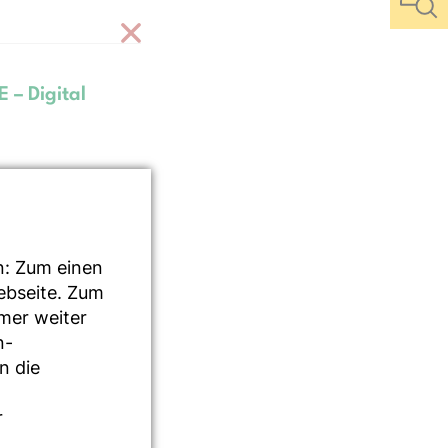
 – Digital
n: Zum einen
g
Webseite. Zum
mmer weiter
n-
n die
n und
r