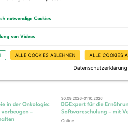
Online
sch notwendige Cookies
notwendige Cookies
28.09.2026–07.10.2026
e und Validation bei
Mein Weg in die Selbststän
llung von Videos
Existenzgründung in der
g von Videos
Ernährungsberatung gelin
N
ALLE COOKIES ABLEHNEN
ALLE COOKIES 
Kooperation mit der Sekti
Württemberg der DGE e. V
Datenschutzerklärung
Online
30.09.2026–01.10.2026
e in der Onkologie:
DGExpert für die Ernähru
 vorbeugen –
Softwareschulung – mit Ve
halten
Online