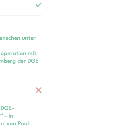
enschen unter
ooperation mit
emberg der DGE
 DGE-
 – in
nz von Paul