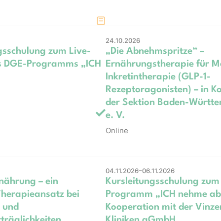
24.10.2026
gsschulung zum Live-
„Die Abnehmspritze“ –
es DGE-Programms „ICH
Ernährungstherapie für M
Inkretintherapie (GLP-1-
Rezeptoragonisten) – in K
der Sektion Baden-Württ
e. V.
Online
04.11.2026–06.11.2026
ährung – ein
Kursleitungsschulung zum
Therapieansatz bei
Programm „ICH nehme ab“
 und
Kooperation mit der Vinze
träglichkeiten
Kliniken gGmbH