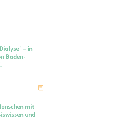
Dialyse" – in
on Baden-
.
Menschen mit
siswissen und