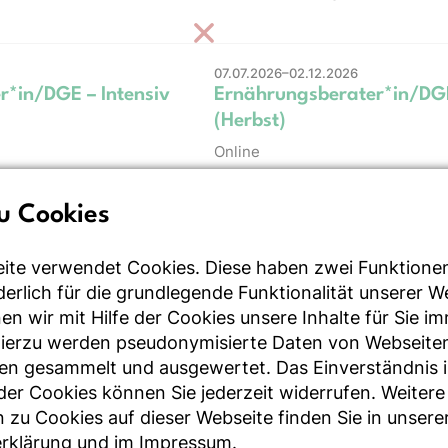
07.07.2026–02.12.2026
*in/DGE – Intensiv
Ernährungsberater*in/DGE
(Herbst)
Online
u Cookies
03.09.2026–04.09.2026
lsicherheit in der
Infektionshygiene in der
ite verwendet Cookies. Diese haben zwei Funktione
pflegung
Gemeinschaftsverpflegun
rderlich für die grundlegende Funktionalität unserer 
Online
n wir mit Hilfe der Cookies unsere Inhalte für Sie i
Hierzu werden pseudonymisierte Daten von Webseite
en gesammelt und ausgewertet. Das Einverständnis i
r Cookies können Sie jederzeit widerrufen. Weitere
15.09.2026–24.09.2026
1- und Typ-2-Diabetes
Laborparameter verstehe
 zu Cookies auf dieser Webseite finden Sie in unsere
rklärung
und im
Impressum
interpretieren
.