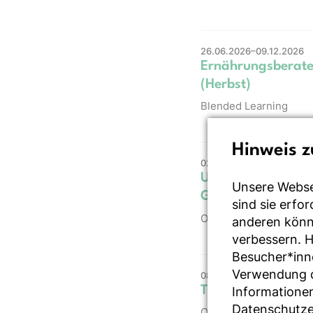
26.06.2026–09.12.2026
Ernährungsberater
(Herbst)
Blended Learning
Hinweis z
02.09.2026
Update Lebensmitte
Unsere Webse
Gemeinschaftsver
sind sie erfo
Online
anderen könne
verbessern. 
Besucher*inn
Verwendung de
08.09.2026–23.09.2026
Therapie des Typ-
Informationen
Datenschutze
Online