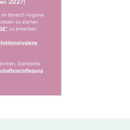
ten 2027!
 im Bereich Hygiene
odulen zu starten
DGE“
zu erwerben.
nfektionshygiene
 Normen, Standards
schaftsverpflegung