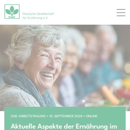
Deutsche Gesellschaft
Men
für Ernährung e.V.
Bühnenslider überspringen
Startseite
DGE-ARBEITSTAGUNG • 10. SEPTEMBER 2026 • ONLINE
Aktuelle Aspekte der Ernährung im