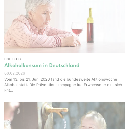
el-Shots - stock.adobe.com
DGE-BLOG
Alkoholkonsum in Deutschland
06.02.2026
Vom 13. bis 21. Juni 2026 fand die bundesweite Aktionswoche
Alkohol statt. Die Präventionskampagne lud Erwachsene ein, sich
krit…