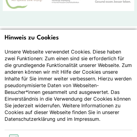
Hinweis zu Cookies
Deutsche Gesellschaft
für Ernährung e.V.
Unsere Webseite verwendet Cookies. Diese haben
zwei Funktionen: Zum einen sind sie erforderlich für
Der Wissenschaft verpflichtet - Ihre Partnerin für
die grundlegende Funktionalität unserer Webseite. Zum
Essen und Trinken
anderen können wir mit Hilfe der Cookies unsere
Inhalte für Sie immer weiter verbessern. Hierzu werden
pseudonymisierte Daten von Webseiten-
Deutsche Gesellschaft für Ernährung e. V.
Besucher*innen gesammelt und ausgewertet. Das
Godesberger Allee 136
Einverständnis in die Verwendung der Cookies können
53175 Bonn
Sie jederzeit widerrufen. Weitere Informationen zu
Tel:
+49 228 3776-600
Cookies auf dieser Webseite finden Sie in unserer
Fax:
+49 228 3776-800
Datenschutzerklärung
und im
Impressum
.
E-Mail:
webmaster@dge.de