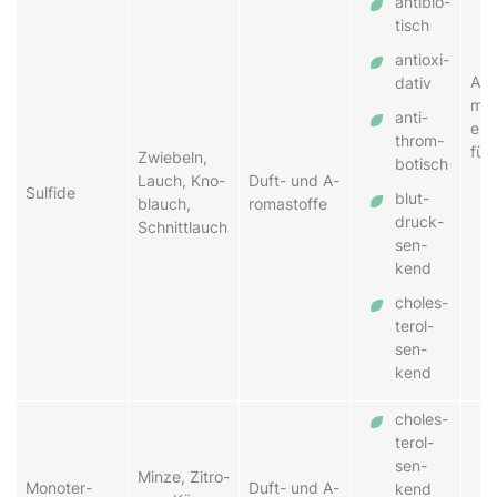
an­ti­bi­o­
tisch
an­ti­ox­i­
As­s
da­tiv
mit 
an­ti­
er­t
throm­
für
Zwie­beln,
bo­tisch
Lauch, Kno­
Duft- und A­
Sul­fi­de
blut­
blauch,
ro­ma­stof­fe
druck­
Schnitt­lauch
sen­
kend
chol­es­
ter­ol­
sen­
kend
cho­les­
ter­ol­
sen­
Min­ze, Zi­tro­
Mo­no­ter­
Duft- und A­
kend