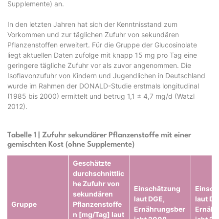
Supplemente) an.
In den letzten Jahren hat sich der Kenntnisstand zum
Vorkommen und zur täglichen Zufuhr von sekundären
Pflanzenstoffen erweitert. Für die Gruppe der Glucosinolate
liegt aktuellen Daten zufolge mit knapp 15 mg pro Tag eine
geringere tägliche Zufuhr vor als zuvor angenommen. Die
Isoflavonzufuhr von Kindern und Jugendlichen in Deutschland
wurde im Rahmen der DONALD-Studie erstmals longitudinal
(1985 bis 2000) ermittelt und betrug 1,1 ± 4,7 mg/d (Watzl
2012).
Tabelle 1 | Zufuhr sekundärer Pflanzenstoffe mit einer
gemischten Kost (ohne Supplemente)
Geschätzte
durchschnittlic
he Zufuhr von
Einschätzung
Einsch
sekundären
laut DGE,
laut DG
Gruppe
Pflanzenstoffe
Ernährungsber
Ernähr
n [mg/Tag] laut