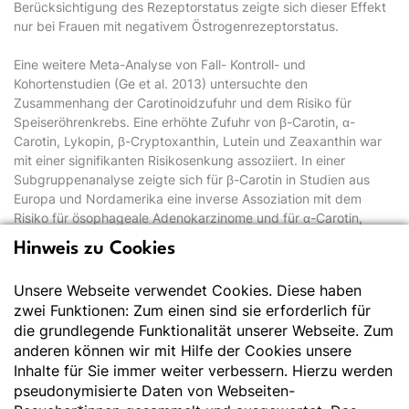
Berücksichtigung des Rezeptorstatus zeigte sich dieser Effekt
nur bei Frauen mit negativem Östrogenrezeptorstatus.
Eine weitere Meta-Analyse von Fall- Kontroll- und
Kohortenstudien (Ge et al. 2013) untersuchte den
Zusammenhang der Carotinoidzufuhr und dem Risiko für
Speiseröhrenkrebs. Eine erhöhte Zufuhr von β-Carotin, α-
Carotin, Lykopin, β-Cryptoxanthin, Lutein und Zeaxanthin war
mit einer signifikanten Risikosenkung assoziiert. In einer
Subgruppenanalyse zeigte sich für β-Carotin in Studien aus
Europa und Nordamerika eine inverse Assoziation mit dem
Risiko für ösophageale Adenokarzinome und für α-Carotin,
Lykopin und β-Cryptoxanthin hinsichtlich des Risikos für
Hinweis zu Cookies
ösophageale Plattenepithelkarzinome.
Unsere Webseite verwendet Cookies. Diese haben
Metabolisches Syndrom und Gefäßkrankheiten
zwei Funktionen: Zum einen sind sie erforderlich für
die grundlegende Funktionalität unserer Webseite. Zum
Wie im Ernährungsbericht 2012 (Watzl 2012) beschrieben,
anderen können wir mit Hilfe der Cookies unsere
zeigen Querschnittstudien, dass eine hohe alimentäre Gesamt-
Inhalte für Sie immer weiter verbessern. Hierzu werden
Carotinoidzufuhr bzw. eine hohe Carotinoidkonzentration im
pseudonymisierte Daten von Webseiten-
Blut mit einem verringerten Risiko für das Metabolische