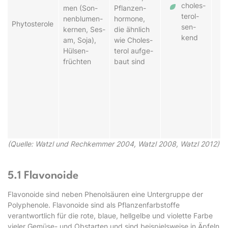
chol­es­
men (Son­
Pflan­zen­
ter­ol­
nen­blu­men­
hor­mon­e,
Phy­tos­ter­ol­e
sen­
kern­en, Ses­
die ähn­lich
kend
am, So­ja),
wie Chol­es­
Hül­sen­
ter­ol auf­ge­
früch­ten
baut sind
(Quelle: Watzl und Rechkemmer 2004, Watzl 2008, Watzl 2012)
5.1 Flavonoide
Flavonoide sind neben Phenolsäuren eine Untergruppe der
Polyphenole. Flavonoide sind als Pflanzenfarbstoffe
verantwortlich für die rote, blaue, hellgelbe und violette Farbe
vieler Gemüse- und Obstarten und sind beispielsweise in Äpfeln