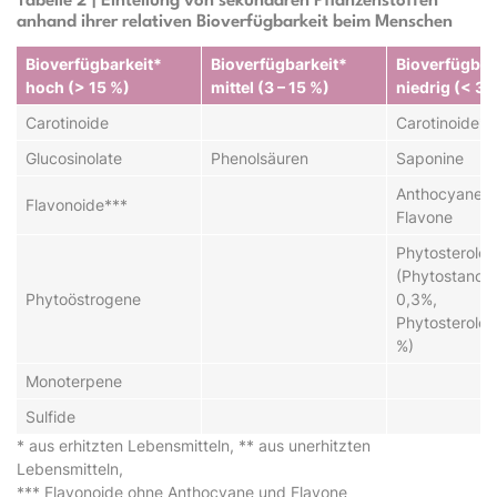
Tabelle 2 | Einteilung von sekundären Pflanzenstoffen
anhand ihrer relativen Bioverfügbarkeit beim Menschen
Bioverfügbarkeit*
Bioverfügbarkeit*
Bioverfügbar
hoch (> 15 %)
mittel (3 – 15 %)
niedrig (< 3 
Carotinoide
Carotinoide**
Glucosinolate
Phenolsäuren
Saponine
Anthocyane
Flavonoide***
Flavone
Phytosterole
(Phytostanole
Phytoöstrogene
0,3%,
Phytosterole 
%)
Monoterpene
Sulfide
* aus erhitzten Lebensmitteln, ** aus unerhitzten
Lebensmitteln,
*** Flavonoide ohne Anthocyane und Flavone