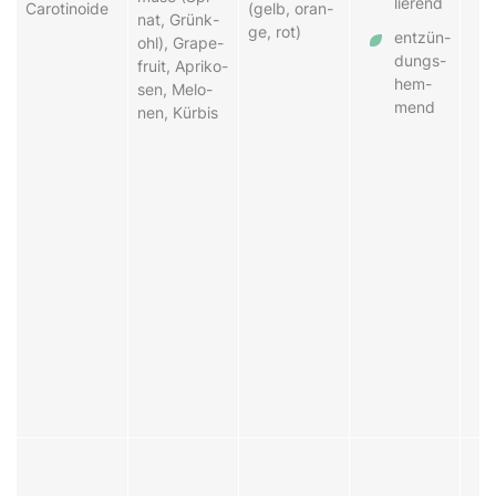
lier­end
Car­o­tin­o­i­de
(gelb, o­ran­
nat, Grünk­
ge, rot)
ent­zün­
ohl), Grape­
dungs­
fruit, A­pri­ko­
hem­
sen, Me­lo­
mend
nen, Kür­bis