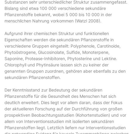
Substanzen sehr unterschiedlicher Struktur zusammengefasst.
Bislang sind etwa 100 000 verschiedene sekundäre
Pflanzenstoffe bekannt, wobei 5 000 bis 10 000 in der
menschlichen Nahrung vorkommen (Watzl 2008).
Aufgrund ihrer chemischen Struktur und funktionellen
Eigenschaften werden die sekundären Pflanzenstoffe in
verschiedene Gruppen eingeteilt: Polyphenole, Carotinoide,
Phytoöstrogene, Glucosinolate, Sulfide, Monoterpene,
Saponine, Protease-Inhibitoren, Phytosterine und Lektine.
Chlorophyll und Phytinsäure lassen sich zu keiner der
genannten Gruppen zuordnen, gehören aber ebenfalls zu den
sekundären Pflanzenstoffen.
Der Kenntnisstand zur Bedeutung der sekundären
Pflanzenstoffe für die Gesundheit des Menschen hat sich
deutlich erweitert. Dies liegt vor allem daran, dass der Fokus
der aktuelleren Forschung auf der Durchführung von großen
prospektiven Beobachtungsstudien (Kohortenstudien) und vor
allem von Interventionsstudien mit isolierten sekundären
Pflanzenstoffen liegt. Letztlich liefern nur Interventionsstudien
die notwendige Evidenz für kausale Zusammenhänge zwischen