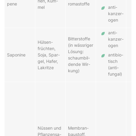
nen, Küm­
pen­e
rom­a­stof­fe
mel
an­ti­
kan­zer­
o­gen
an­ti­
Bit­te­rstof­fe
kanz­er­
Hül­sen­
(in wäss­ri­ger
o­gen
früch­ten,
Lö­sung:
Sa­po­ni­ne
So­ja, Spar­
an­ti­bi­o­
schaum­bil­
gel, Ha­fer,
tisch
den­de Wir­
La­krit­ze
(an­ti­
kung)
fun­gal)
Nüs­sen und
Mem­bran­
Pflanz­en­sa­
baus­toff,