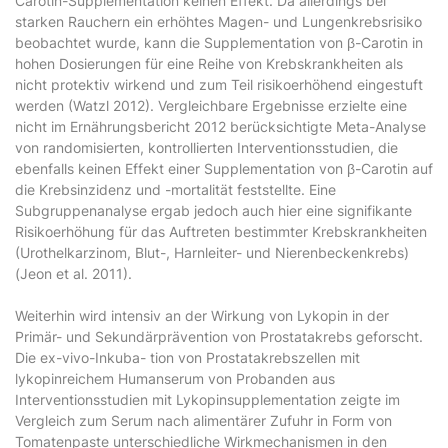
Carotin-Supplementation keinen Effekt. Da allerdings bei
starken Rauchern ein erhöhtes Magen- und Lungenkrebsrisiko
beobachtet wurde, kann die Supplementation von β-Carotin in
hohen Dosierungen für eine Reihe von Krebskrankheiten als
nicht protektiv wirkend und zum Teil risikoerhöhend eingestuft
werden (Watzl 2012). Vergleichbare Ergebnisse erzielte eine
nicht im Ernährungsbericht 2012 berücksichtigte Meta-Analyse
von randomisierten, kontrollierten Interventionsstudien, die
ebenfalls keinen Effekt einer Supplementation von β-Carotin auf
die Krebsinzidenz und -mortalität feststellte. Eine
Subgruppenanalyse ergab jedoch auch hier eine signifikante
Risikoerhöhung für das Auftreten bestimmter Krebskrankheiten
(Urothelkarzinom, Blut-, Harnleiter- und Nierenbeckenkrebs)
(Jeon et al. 2011).
Weiterhin wird intensiv an der Wirkung von Lykopin in der
Primär- und Sekundärprävention von Prostatakrebs geforscht.
Die ex-vivo-Inkuba- tion von Prostatakrebszellen mit
lykopinreichem Humanserum von Probanden aus
Interventionsstudien mit Lykopinsupplementation zeigte im
Vergleich zum Serum nach alimentärer Zufuhr in Form von
Tomatenpaste unterschiedliche Wirkmechanismen in den