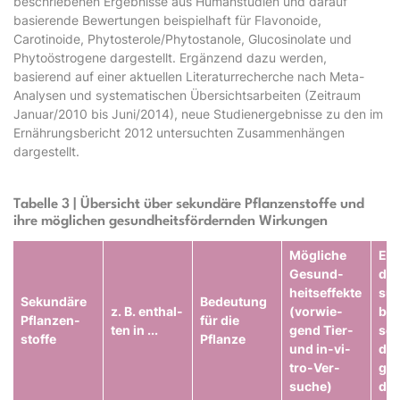
beschriebenen Ergebnisse aus Humanstudien und darauf
basierende Bewertungen beispielhaft für Flavonoide,
Carotinoide, Phytosterole/Phytostanole, Glucosinolate und
Phytoöstrogene dargestellt. Ergänzend dazu werden,
basierend auf einer aktuellen Literaturrecherche nach Meta-
Analysen und systematischen Übersichtsarbeiten (Zeitraum
Januar/2010 bis Juni/2014), neue Studienergebnisse zu den im
Ernährungsbericht 2012 untersuchten Zusammenhängen
dargestellt.
Tabelle 3 | Übersicht über sekundäre Pflanzenstoffe und
ihre möglichen gesundheitsfördernden Wirkungen
Mö­glich­e
Ein
Ge­sund­
die
heits­ef­fek­te
sun
Se­kun­där­e
Be­deu­tung
z. B. ent­hal­
(vor­wie­
be
Pflan­zen­
für die
ten in ...
gend Tier-
sch
stof­fe
Pflan­ze
und in-vi­
de­m
tro-Ver­
gis
such­e)
di­e