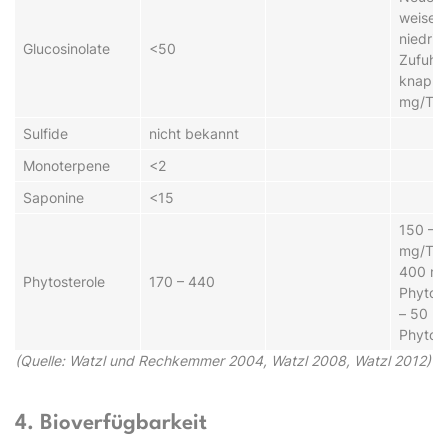
weisen 
niedrig
Glucosinolate
<50
Zufuhr 
knapp 
mg/Tag
Sulfide
nicht bekannt
Monoterpene
<2
Saponine
<15
150 – 
mg/Tag
400 m
Phytosterole
170 – 440
Phytost
– 50 m
Phytost
(Quelle: Watzl und Rechkemmer 2004, Watzl 2008, Watzl 2012)
4. Bioverfügbarkeit