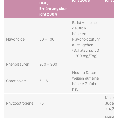
icht 2008
icht 2
DGE,
Ernährungsber
icht 2004
Es ist von einer
deutlich
höheren
Flavonoide
50 – 100
Flavonoidzufuhr
auszugehen
(Schätzung: 50
– 200 mg/Tag).
Phenolsäuren
200 – 300
Neuere Daten
weisen auf eine
Carotinoide
5 – 6
höhere Zufuhr
hin.
Kinder
Phytoöstrogene
<5
Jugendl
± 4,7 
Neuere