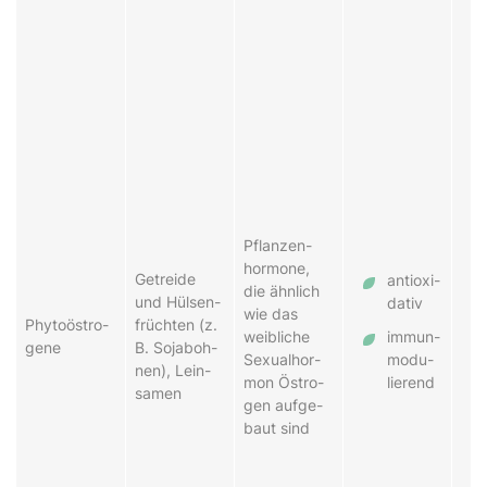
Pflanz­en­
hor­mo­ne,
Ge­trei­de
an­ti­ox­i­
die ähn­lich
und Hül­sen­
da­tiv
wie das
Phy­to­ös­tro­
früch­ten (z.
weib­lich­e
im­mun­
gen­e
B. Soja­boh­
Sex­u­al­hor­
mo­du­
nen), Lein­
mon Ös­tro­
lier­end
sam­en
gen auf­ge­
baut sind