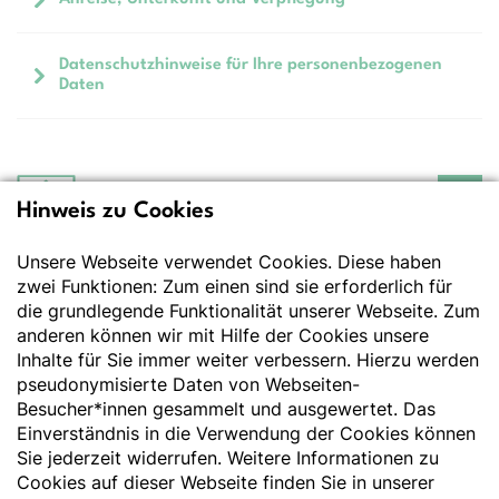
Datenschutzhinweise für Ihre personenbezogenen
Daten
Hinweis zu Cookies
Deutsche Gesellschaft
für Ernährung e.V.
Unsere Webseite verwendet Cookies. Diese haben
Der Wissenschaft verpflichtet - Ihre Partnerin für
Essen und Trinken
zwei Funktionen: Zum einen sind sie erforderlich für
die grundlegende Funktionalität unserer Webseite. Zum
anderen können wir mit Hilfe der Cookies unsere
Deutsche Gesellschaft für Ernährung e. V.
Inhalte für Sie immer weiter verbessern. Hierzu werden
pseudonymisierte Daten von Webseiten-
Godesberger Allee 136
Besucher*innen gesammelt und ausgewertet. Das
53175 Bonn
Einverständnis in die Verwendung der Cookies können
Tel:
+49 228 3776-600
Sie jederzeit widerrufen. Weitere Informationen zu
Fax:
+49 228 3776-800
Cookies auf dieser Webseite finden Sie in unserer
E-Mail:
webmaster@dge.de