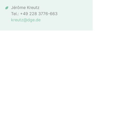
Jérôme Kreutz
Tel.: +49 228 3776-663
kreutz@dge.de