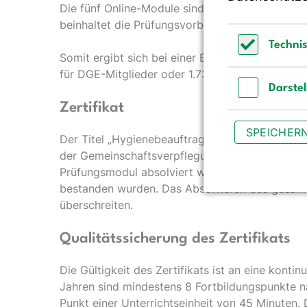
Die fünf Online-Module sind separat zu buchen
beinhaltet die Prüfungsvorbereitung, die Abschl
Techni
Somit ergibt sich bei einer Buchung aller Mo
Technisch 
für DGE-Mitglieder oder 1.735,00 Euro für Nicht
Darste
Zertifikat
Darstellun
SPEICHER
Der Titel „Hygienebeauftragter in der Gemeins
der Gemeinschaftsverpflegung/DGE“ wird nur ve
Prüfungsmodul absolviert wurden sowie die sch
bestanden wurden. Das Absolvieren des gesamte
überschreiten.
Qualitätssicherung des Zertifikats
Die Gültigkeit des Zertifikats ist an eine kontin
Jahren sind mindestens 8 Fort­bildungspunkte n
Punkt einer Unter­richtseinheit von 45 Minuten