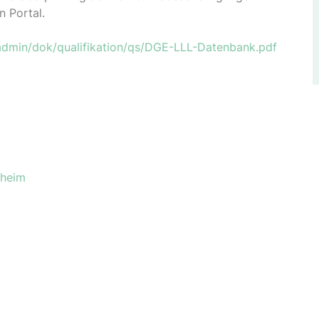
n Portal.
eadmin/dok/qualifikation/qs/DGE-LLL-Datenbank.pdf
nheim