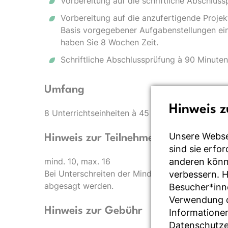
Vorbereitung auf die schriftliche Abschlus
Vorbereitung auf die anzufertigende Projek
Basis vorgegebener Aufgabenstellungen ein 
haben Sie 8 Wochen Zeit.
Schriftliche Abschlussprüfung à 90 Minuten
Umfang
Hinweis z
8 Unterrichtseinheiten à 45 Minuten für die Vor
Unsere Webse
Hinweis zur Teilnehmerzahl
sind sie erfo
anderen könne
mind. 10, max. 16
Bei Unterschreiten der Mindestteilnehmerzahl
verbessern. 
abgesagt werden.
Besucher*inn
Verwendung de
Hinweis zur Gebühr
Informationen
Datenschutze