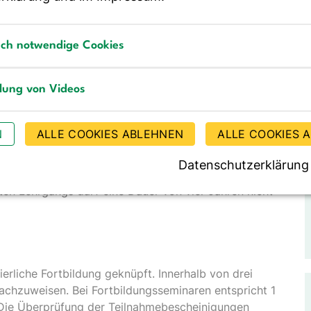
 und zu bezahlen. Die Gebühr für das Prüfungsmodul
ussklausur und die Durchsicht der Projektarbeit.
sch notwendige Cookies
dule ab 2024 eine Gesamtsumme von 1.665,00 Euro
notwendige Cookies
-Mitglieder.
llung von Videos
g von Videos
N
ALLE COOKIES ABLEHNEN
ALLE COOKIES 
chaftsverpflegung/DGE“ bzw. „Hygienebeauftragte in
rliehen, wenn die fünf Online-Seminare und das
Datenschutzerklärung
riftliche Abschlussprüfung und die Projektaufgabe
n Lehrgangs darf eine Dauer von vier Jahren nicht
uierliche Fortbildung geknüpft. Innerhalb von drei
achzuweisen. Bei Fortbildungsseminaren entspricht 1
. Die Überprüfung der Teilnahmebescheinigungen