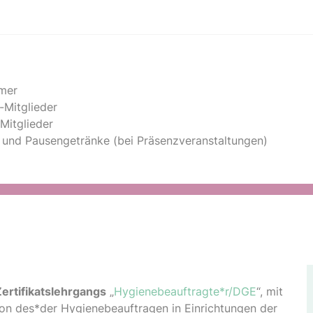
hmer
-Mitglieder
itglieder
n und Pausengetränke (bei Präsenz­veranstal­tungen)
ertifikatslehrgangs
„
Hygienebeauftragte*r/DGE
“, mit
ion des*der Hygienebeauftragen in Einrichtungen der