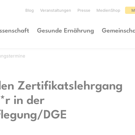
Blog
Veranstaltungen
Presse
MedienShop
M
ssenschaft
Gesunde Ernährung
Gemeinscha
dungstermine
en Zertifikatslehrgang
r in der
flegung/DGE