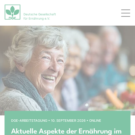
Deutsche Gesellschaft
Men
für Ernährung e.V.
Bühnenslider überspringen
Startseite
DGE-ARBEITSTAGUNG • 10. SEPTEMBER 2026 • ONLINE
Aktuelle Aspekte der Ernährung im