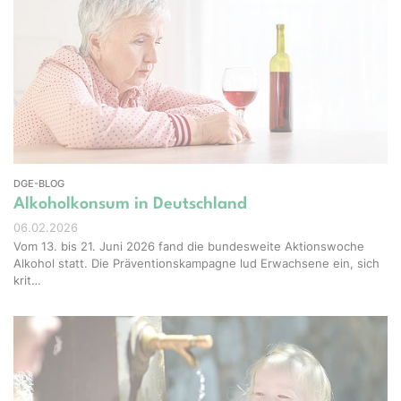
el-Shots - stock.adobe.com
DGE-BLOG
Alkoholkonsum in Deutschland
06.02.2026
Vom 13. bis 21. Juni 2026 fand die bundesweite Aktionswoche
Alkohol statt. Die Präventionskampagne lud Erwachsene ein, sich
krit…