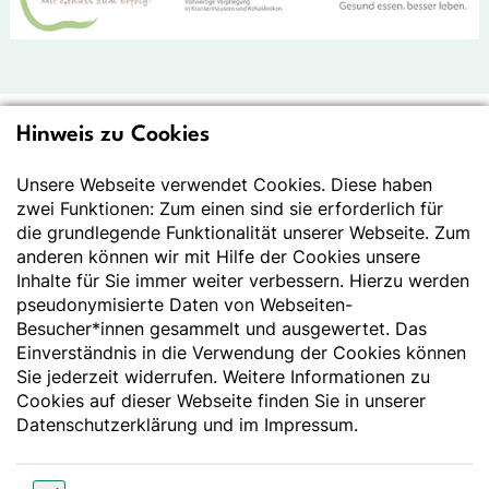
Hinweis zu Cookies
Deutsche Gesellschaft
für Ernährung e.V.
Unsere Webseite verwendet Cookies. Diese haben
zwei Funktionen: Zum einen sind sie erforderlich für
Der Wissenschaft verpflichtet - Ihre Partnerin für
die grundlegende Funktionalität unserer Webseite. Zum
Essen und Trinken
anderen können wir mit Hilfe der Cookies unsere
Inhalte für Sie immer weiter verbessern. Hierzu werden
pseudonymisierte Daten von Webseiten-
Deutsche Gesellschaft für Ernährung e. V.
Besucher*innen gesammelt und ausgewertet. Das
Godesberger Allee 136
Einverständnis in die Verwendung der Cookies können
53175 Bonn
Sie jederzeit widerrufen. Weitere Informationen zu
Tel:
+49 228 3776-600
Cookies auf dieser Webseite finden Sie in unserer
Fax:
+49 228 3776-800
Datenschutzerklärung
und im
Impressum
.
E-Mail:
webmaster@dge.de