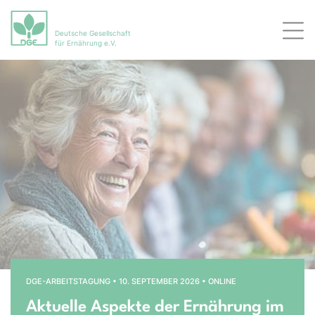
Deutsche Gesellschaft
Men
für Ernährung e.V.
Bühnenslider überspringen
Startseite
DGE-ARBEITSTAGUNG • 10. SEPTEMBER 2026 • ONLINE
Aktuelle Aspekte der Ernährung im