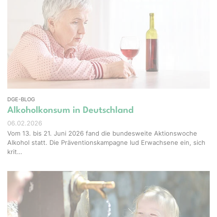
el-Shots - stock.adobe.com
DGE-BLOG
Alkoholkonsum in Deutschland
06.02.2026
Vom 13. bis 21. Juni 2026 fand die bundesweite Aktionswoche
Alkohol statt. Die Präventionskampagne lud Erwachsene ein, sich
krit…