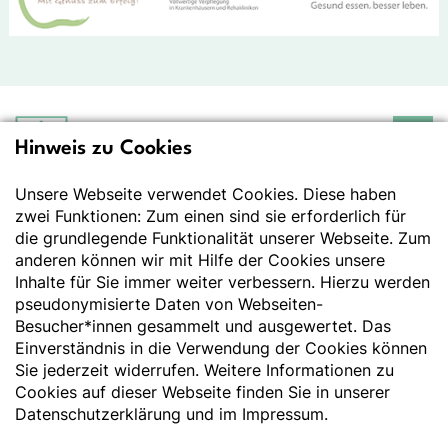
Hinweis zu Cookies
Deutsche Gesellschaft
für Ernährung e.V.
Unsere Webseite verwendet Cookies. Diese haben
Der Wissenschaft verpflichtet - Ihre Partnerin für
Essen und Trinken
zwei Funktionen: Zum einen sind sie erforderlich für
die grundlegende Funktionalität unserer Webseite. Zum
anderen können wir mit Hilfe der Cookies unsere
Deutsche Gesellschaft für Ernährung e. V.
Inhalte für Sie immer weiter verbessern. Hierzu werden
pseudonymisierte Daten von Webseiten-
Godesberger Allee 136
Besucher*innen gesammelt und ausgewertet. Das
53175 Bonn
Einverständnis in die Verwendung der Cookies können
Tel:
+49 228 3776-600
Sie jederzeit widerrufen. Weitere Informationen zu
Fax:
+49 228 3776-800
Cookies auf dieser Webseite finden Sie in unserer
E-Mail:
webmaster@dge.de
Datenschutzerklärung
und im
Impressum
.