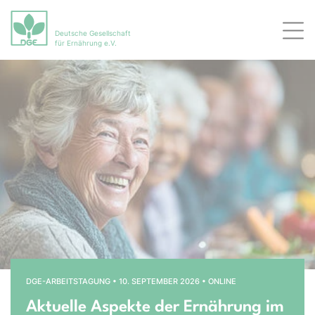
Deutsche Gesellschaft
Men
für Ernährung e.V.
Bühnenslider überspringen
Startseite
DGE-ARBEITSTAGUNG • 10. SEPTEMBER 2026 • ONLINE
Aktuelle Aspekte der Ernährung im