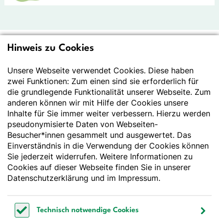
Hinweis zu Cookies
Deutsche Gesellschaft
für Ernährung e.V.
Unsere Webseite verwendet Cookies. Diese haben
zwei Funktionen: Zum einen sind sie erforderlich für
Der Wissenschaft verpflichtet - Ihre Partnerin für
die grundlegende Funktionalität unserer Webseite. Zum
Essen und Trinken
anderen können wir mit Hilfe der Cookies unsere
Inhalte für Sie immer weiter verbessern. Hierzu werden
pseudonymisierte Daten von Webseiten-
Deutsche Gesellschaft für Ernährung e. V.
Besucher*innen gesammelt und ausgewertet. Das
Godesberger Allee 136
Einverständnis in die Verwendung der Cookies können
53175 Bonn
Sie jederzeit widerrufen. Weitere Informationen zu
Tel:
+49 228 3776-600
Cookies auf dieser Webseite finden Sie in unserer
Fax:
+49 228 3776-800
Datenschutzerklärung
und im
Impressum
.
E-Mail:
webmaster@dge.de
Technisch notwendige Cookies
[socialLinksTitle]