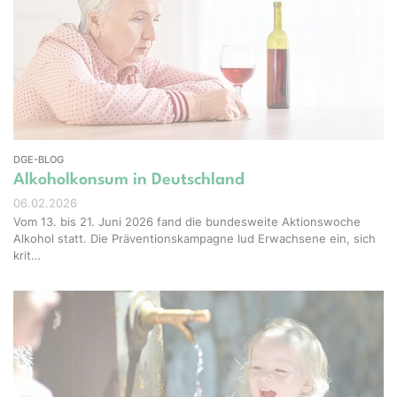
el-Shots - stock.adobe.com
DGE-BLOG
Alkoholkonsum in Deutschland
06.02.2026
Vom 13. bis 21. Juni 2026 fand die bundesweite Aktionswoche
Alkohol statt. Die Präventionskampagne lud Erwachsene ein, sich
krit…